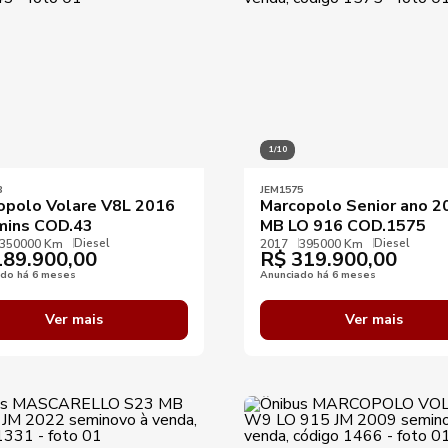
1/10
3
JEM1575
opolo Volare V8L 2016
Marcopolo Senior ano 2
ins COD.43
MB LO 916 COD.1575
Diesel
Diesel
350000 Km
2017
395000 Km
89.900,00
R$
319.900,00
ado há 6 meses
Anunciado há 6 meses
Ver mais
Ver mais