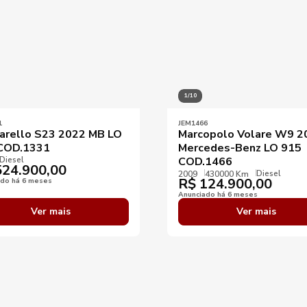
1/10
1
JEM1466
arello S23 2022 MB LO
Marcopolo Volare W9 2
COD.1331
Mercedes-Benz LO 915
Diesel
COD.1466
24.900,00
Diesel
2009
430000 Km
R$
124.900,00
ado há 6 meses
Anunciado há 6 meses
Ver mais
Ver mais