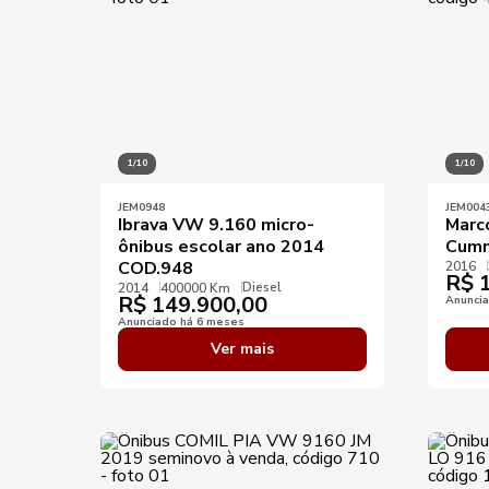
1/10
1/10
JEM0948
JEM004
Ibrava VW 9.160 micro-
Marc
ônibus escolar ano 2014
Cumm
COD.948
2016
R$
1
Diesel
2014
400000 Km
R$
149.900,00
Anunci
Anunciado há 6 meses
Ver mais