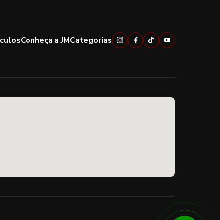
ículos
Conheça a JM
Categorias