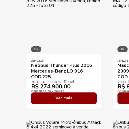
1/6
1/7
JEM0225
JEM171
Neobus Thunder Plus 2016
Masca
Mercedes-Benz LO 916
2009
COD.225
COD.
Diesel
2016
460000 Km
2009
R$
274.900,00
R$
8
Anunciado há 2 meses
Anunci
Ver mais