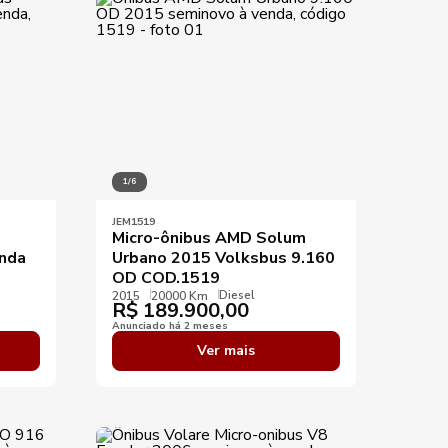
Aplicar filtros
1/6
JEM1519
Micro-ônibus AMD Solum
enda
Urbano 2015 Volksbus 9.160
OD COD.1519
Diesel
2015
20000 Km
R$
189.900,00
Anunciado há 2 meses
Ver mais