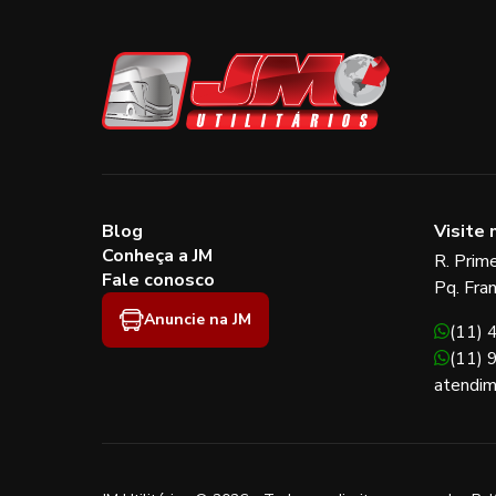
Blog
Visite 
Conheça a JM
R. Prim
Fale conosco
Pq. Fra
Anuncie na JM
(11)
(11)
atendim