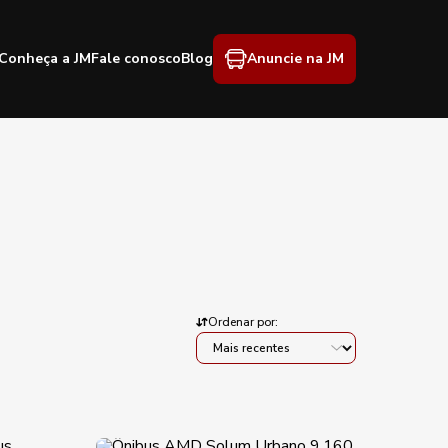
Conheça a JM
Fale conosco
Blog
Anuncie na JM
Ordenar por: