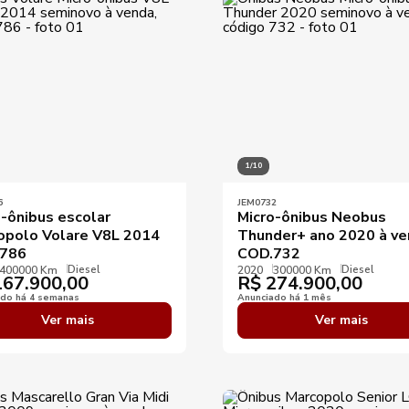
Ano máximo
Preço mínimo
Preço máximo
Destaques
1/10
6
JEM0732
o-ônibus escolar
Micro-ônibus Neobus
opolo Volare V8L 2014
Thunder+ ano 2020 à v
786
COD.732
Diesel
Diesel
400000 Km
2020
300000 Km
67.900,00
R$
274.900,00
ado há 4 semanas
Anunciado há 1 mês
Ver mais
Ver mais