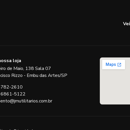
Ve
nossa loja
eiro de Maio, 138 Sala 07
ncisco Rizzo - Embu das Artes/SP
 4782-2610
 96861-5122
ento@jmutilitarios.com.br