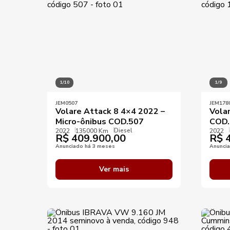
1/10
1/9
JEM0507
JEM178
Volare Attack 8 4×4 2022 –
Vola
Micro-ônibus COD.507
COD.
Diesel
2022
135000 Km
2022
R$
409.900,00
R$
4
Anunciado há 3 meses
Anunci
Ver mais