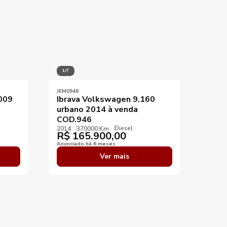
1/7
JEM0946
009
Ibrava Volkswagen 9.160
urbano 2014 à venda
COD.946
Diesel
2014
370000 Km
R$
165.900,00
Anunciado há 6 meses
Ver mais