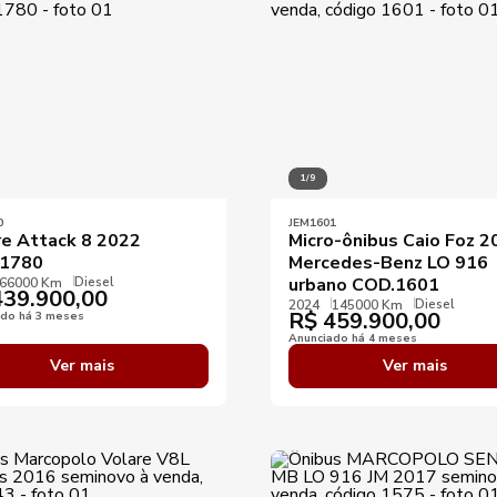
1/9
0
JEM1601
re Attack 8 2022
Micro-ônibus Caio Foz 2
1780
Mercedes-Benz LO 916
Diesel
urbano COD.1601
66000 Km
39.900,00
Diesel
2024
145000 Km
R$
459.900,00
ado há 3 meses
Anunciado há 4 meses
Ver mais
Ver mais