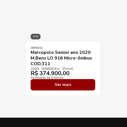
1/10
JEM0311
Marcopolo Senior ano 2020
M.Benz LO 916 Micro-ônibus
COD.311
Diesel
2020
300000 Km
R$
374.900,00
Anunciado há 6 meses
Ver mais