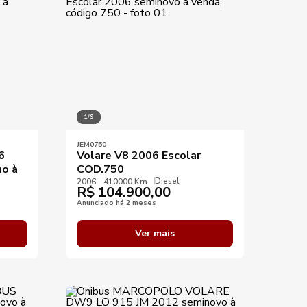
1/9
JEM0750
6
Volare V8 2006 Escolar
no à
COD.750
Diesel
2006
410000 Km
R$
104.900,00
Anunciado há 2 meses
Ver mais