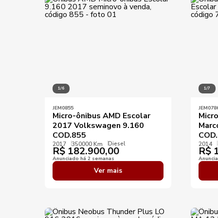
Ano mínimo
KM mínimo
KM máximo
1/6
1/7
JEM0855
JEM078
Micro-ônibus AMD Escolar
Micr
2017 Volkswagen 9.160
Marc
COD.855
COD.
Diesel
2017
350000 Km
2014
R$
182.900,00
R$
1
Anunciado há 2 semanas
Anunci
Ver mais