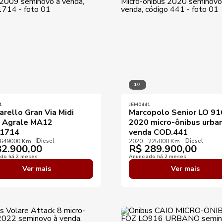
1/7
4
JEM0441
rello Gran Via Midi
Marcopolo Senior LO 91
 Agrale MA12
2020 micro-ônibus urba
1714
venda COD.441
Diesel
Diesel
649000 Km
2020
225000 Km
2.900,00
R$
289.900,00
ado há 2 meses
Anunciado há 2 meses
Ver mais
Ver mais