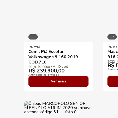
1/7
1/5
JEM0710
JEM133
Comil Piá Escolar
Masc
Volkswagen 9.160 2019
916 
COD.710
2022
R$
5
Diesel
2019
400000 Km
R$
239.900,00
Anunci
Anunciado há 6 meses
Ver mais