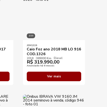
1/10
JEM1326
017
Caio Foz ano 2018 MB LO 916
COD.1326
Diesel
2018
389000 Km
R$
319.990,00
Anunciado há 6 meses
Ver mais