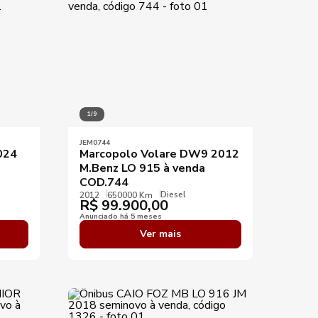
1/9
JEM0744
024
Marcopolo Volare DW9 2012
M.Benz LO 915 à venda
COD.744
Diesel
2012
650000 Km
R$
99.900,00
Anunciado há 5 meses
Ver mais