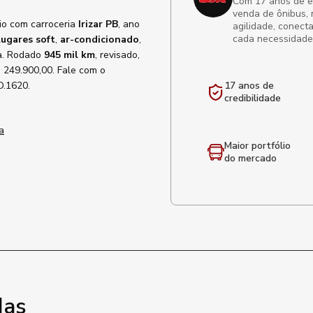
Com 17 anos de exp
venda de ônibus, 
rio com carroceria
Irizar PB
, ano
agilidade, conect
cada necessidade
lugares soft
,
ar-condicionado
,
ra. Rodado
945 mil km
, revisado,
 249.900,00. Fale com o
D.1620.
17 anos de
credibilidade
a
Maior portfólio
do mercado
das