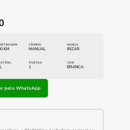
0
METRAGEM
CÂMBIO
MARCA
00 KM
MANUAL
IRIZAR
STÍVEL
PORTAS
COR
L
1
BRANCA
or
pelo WhatsApp