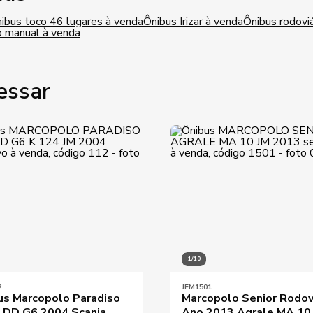
ibus toco 46 lugares à venda
Ônibus Irizar à venda
Ônibus rodovi
o manual à venda
essar
1/10
2
JEM1501
us Marcopolo Paradiso
Marcopolo Senior Rodov
 DD G6 2004 Scania
Ano 2013 Agrale MA 10