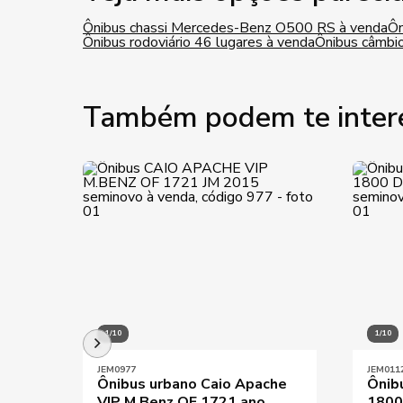
Ônibus chassi Mercedes-Benz O500 RS à venda
Ôn
Ônibus rodoviário 46 lugares à venda
Ônibus câmbi
Também podem te inter
1/10
1/10
JEM0977
JEM011
Ônibus urbano Caio Apache
Ônib
VIP M.Benz OF 1721 ano
1800