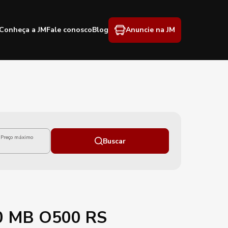
Conheça a JM
Fale conosco
Blog
Anuncie na JM
Preço máximo
Buscar
10 MB O500 RS