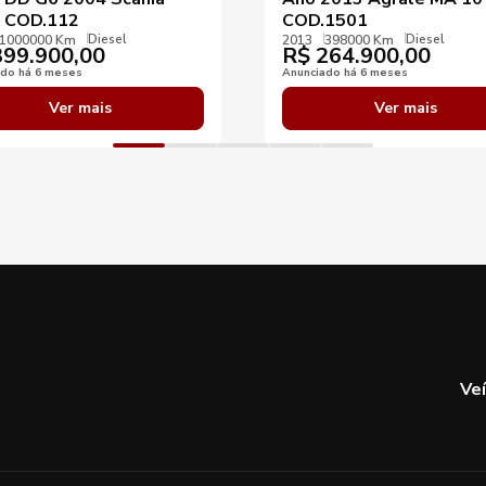
 COD.112
COD.1501
Diesel
Diesel
1000000 Km
2013
398000 Km
99.900,00
R$
264.900,00
ado há 6 meses
Anunciado há 6 meses
Ver mais
Ver mais
Ve