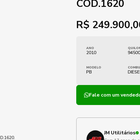
COD.1620
R$
249.900,0
ANO
QUILO
2010
9450
MODELO
COMBU
PB
DIESE
Fale com um vended
JM Utilitários
OD.1620.