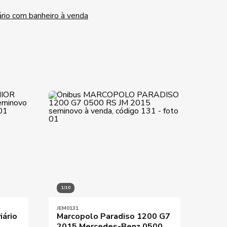
ário com banheiro à venda
1/10
1/9
JEM0131
JEM03
iário
Marcopolo Paradiso 1200 G7
Vola
2015 Mercedes-Benz 0500
MWM