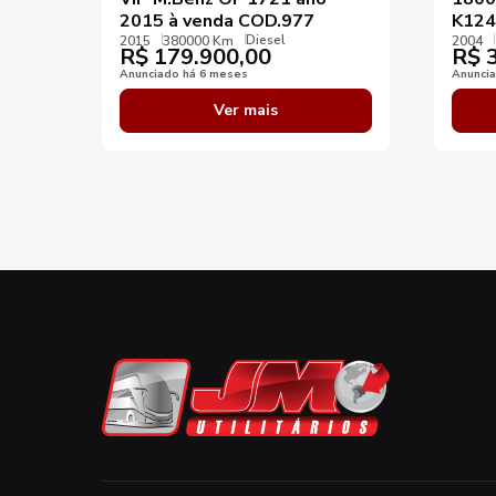
2015 à venda COD.977
K124
Diesel
2015
380000 Km
2004
R$
179.900,00
R$
3
Anunciado há 6 meses
Anunci
Ver mais