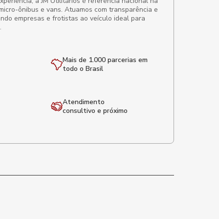
eriência, a JM Utilitários é referência nacional na
micro-ônibus e vans. Atuamos com transparência e
ando empresas e frotistas ao veículo ideal para
.
Mais de 1.000 parcerias em
todo o Brasil
Atendimento
consultivo e próximo