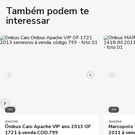
Também podem te
interessar
1/5
1/4
JEM0799
JEM0938
Ônibus Caio Apache VIP ano 2013 OF
Marcopolo 
1721 à venda COD.799
2011 à ven