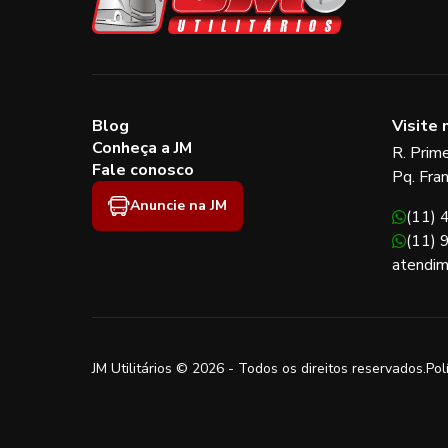
Blog
Visite 
Conheça a JM
R. Prim
Fale conosco
Pq. Fra
Anuncie na JM
(11)
(11)
atendim
JM Utilitários © 2026 - Todos os direitos reservados.
Pol