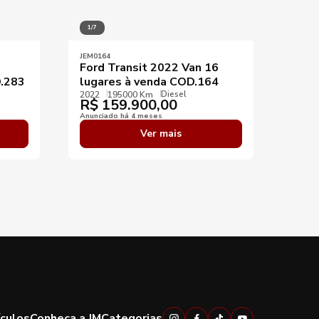
1/7
1/10
JEM0164
JEM03
Ford Transit 2022 Van 16
Van 
D.283
lugares à venda COD.164
luxo
Diesel
2022
195000 Km
2023
R$
159.900,00
R$
Anunciado há 4 meses
Anunci
Ver mais
ículos
Conheça a JM
Categorias