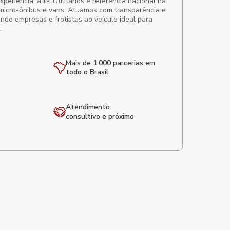
eriência, a JM Utilitários é referência nacional na
micro-ônibus e vans. Atuamos com transparência e
ando empresas e frotistas ao veículo ideal para
.
Mais de 1.000 parcerias em
todo o Brasil
Atendimento
consultivo e próximo