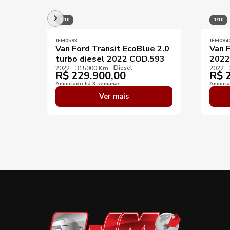
1/10
1/10
JEM0593
JEM084
Van Ford Transit EcoBlue 2.0
Van F
turbo diesel 2022 COD.593
2022
Diesel
2022
315000 Km
2022
R$
229.900,00
R$
2
Anunciado há 3 semanas
Anunci
Ver mais