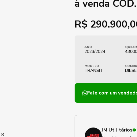
à venda COD
R$
290.900,0
ANO
QUILO
2023/2024
4300
MODELO
COMBU
TRANSIT
DIESE
Fale com um vended
JM Utilitários
18.