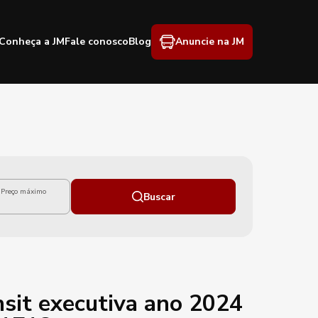
Conheça a JM
Fale conosco
Blog
Anuncie na JM
Preço máximo
Buscar
sit executiva ano 2024