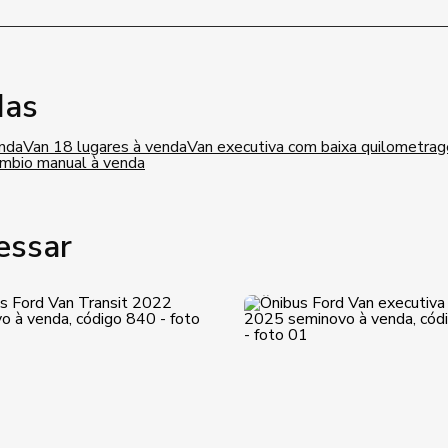
das
enda
Van 18 lugares à venda
Van executiva com baixa quilometra
âmbio manual à venda
essar