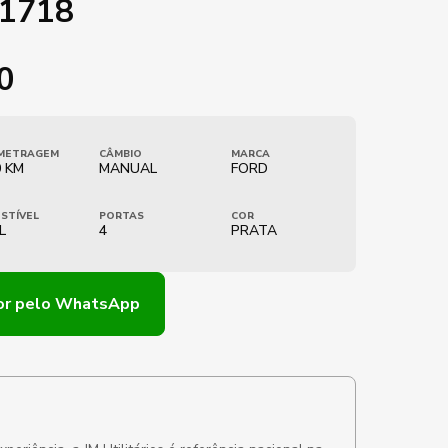
.1718
0
METRAGEM
CÂMBIO
MARCA
0 KM
MANUAL
FORD
STÍVEL
PORTAS
COR
L
4
PRATA
or
pelo WhatsApp