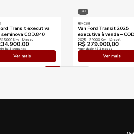
1/10
0
JEM0283
ord Transit executiva
Van Ford Transit 2025
 seminova COD.840
executiva à venda – CO
Diesel
Diesel
315000 Km
2025
39000 Km
34.900,00
R$
279.900,00
ado há 3 semanas
Anunciado há 2 meses
Ver mais
Ver mais
Ve