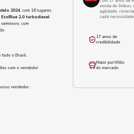
Com 17 anos de exp
venda de ônibus, 
odelo 2024
, com 18 lugares
agilidade, conect
cada necessidade
 EcoBlue 2.0 turbodiesel
lo seminovo, com
do.
17 anos de
credibilidade
 todo o Brasil.
Maior portfólio
ações com o vendedor
do mercado
 nosso vendedor.