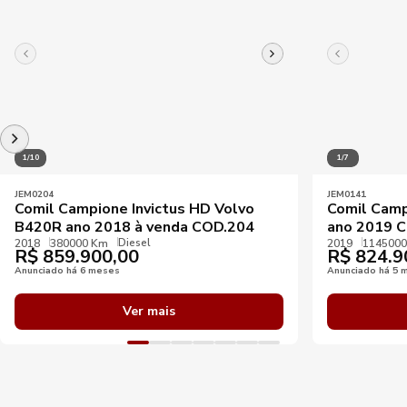
1/10
1/7
JEM0204
JEM0141
Comil Campione Invictus HD Volvo
Comil Camp
B420R ano 2018 à venda COD.204
ano 2019 
Diesel
2018
380000 Km
2019
114500
R$
859.900,00
R$
824.9
Anunciado há 6 meses
Anunciado há 5 
Ver mais