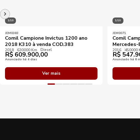
1/10
1/10
JEM0383
JEM0071
Comil Campione Invictus 1200 ano
Comil Camp
2018 K310 à venda COD.383
Mercedes-
Diesel
2018
630000 Km
2016
450000
R$
609.900,00
R$
547.9
Anunciado há 4 dias
Anunciado há 6 
Ver mais