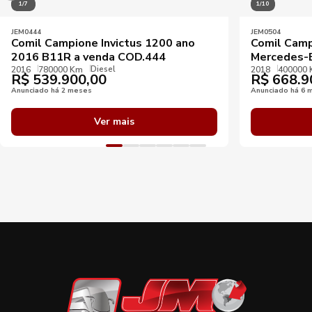
1/7
1/10
JEM0444
JEM0504
Comil Campione Invictus 1200 ano
Comil Camp
2016 B11R a venda COD.444
Mercedes-
Diesel
2016
780000 Km
2018
400000
R$
539.900,00
R$
668.9
Anunciado há 2 meses
Anunciado há 6 
Ver mais