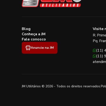
Blog
Visite 
Conheça a JM
R. Prim
Fale conosco
Pq. Fra
Anuncie na JM
(11)
(11)
atendim
JM Utilitários © 2026 - Todos os direitos reservados.
Pol