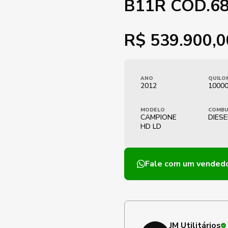
B11R COD.6
R$
539.900,0
ANO
QUILO
2012
1000
MODELO
COMBU
CAMPIONE
DIESE
HD LD
Fale com um vended
JM Utilitários