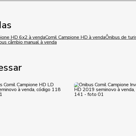
das
ione HD 6x2 à venda
Comil Campione HD à venda
Ônibus de tur
bus câmbio manual à venda
essar