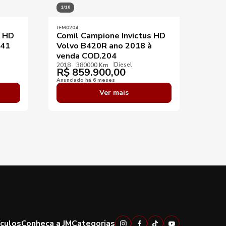
1/10
1/8
JEM0204
JEM03
s HD
Comil Campione Invictus HD
Comi
141
Volvo B420R ano 2018 à
Vol
venda COD.204
2013
R$
Diesel
2018
380000 Km
R$
859.900,00
Anunci
Anunciado há 6 meses
Ver mais
ículos
Conheça a JM
Categorias