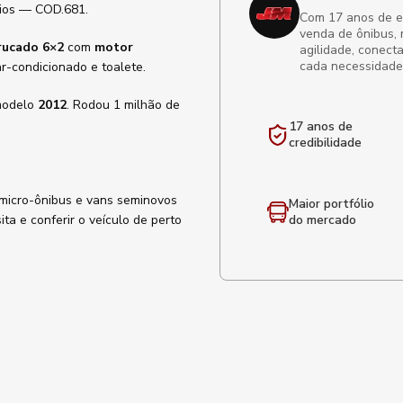
rios — COD.681.
Com 17 anos de exp
venda de ônibus, 
rucado 6×2
com
motor
agilidade, conect
cada necessidade
ar-condicionado e toalete.
 modelo
2012
. Rodou 1 milhão de
17 anos de
credibilidade
 micro-ônibus e vans seminovos
Maior portfólio
ta e conferir o veículo de perto
do mercado