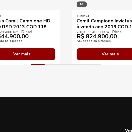
1/7
8
JEM0141
us Comil Campione HD
Comil Campione Invictu
 RSD 2013 COD.118
à venda ano 2019 COD.
Diesel
Diesel
285000 Km
2019
1145000 Km
44.900,00
R$
824.900,00
ado há 4 meses
Anunciado há 5 meses
Ver mais
Ver mais
Ve