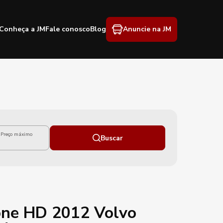
Conheça a JM
Fale conosco
Blog
Anuncie na JM
Preço máximo
Buscar
one HD 2012 Volvo