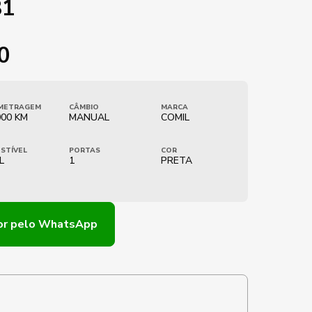
81
0
METRAGEM
CÂMBIO
MARCA
000 KM
MANUAL
COMIL
STÍVEL
PORTAS
COR
L
1
PRETA
or
pelo WhatsApp