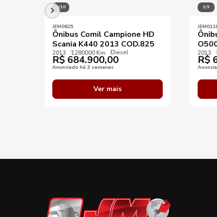
1/10
1/9
JEM0825
JEM011
Ônibus Comil Campione HD
Ônib
Scania K440 2013 COD.825
O500
Diesel
2013
1280000 Km
2013
R$
684.900,00
R$
6
Anunciado há 3 semanas
Anunci
Ver mais