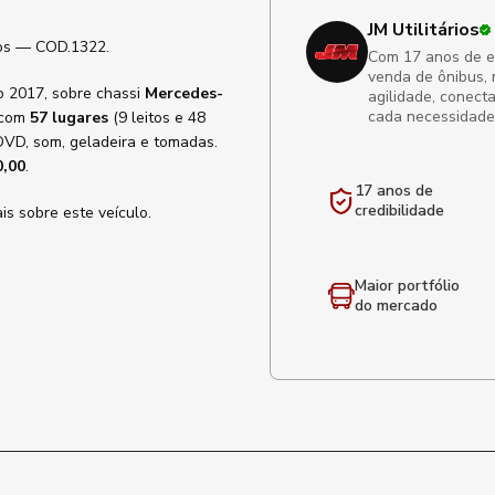
JM Utilitários
ios — COD.1322.
Com 17 anos de exp
venda de ônibus, 
o 2017, sobre chassi
Mercedes-
agilidade, conect
cada necessidade
 com
57 lugares
(9 leitos e 48
 DVD, som, geladeira e tomadas.
0,00
.
17 anos de
credibilidade
s sobre este veículo.
Maior portfólio
do mercado