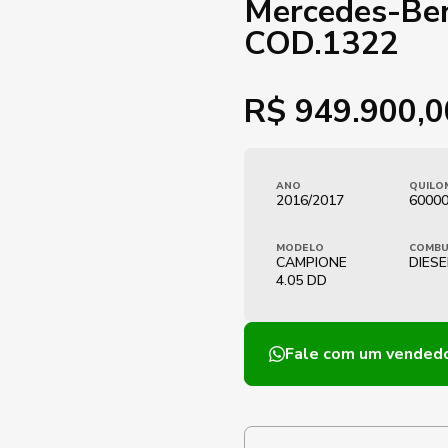
Mercedes-Be
COD.1322
R$
949.900,0
ANO
QUILO
2016/2017
6000
MODELO
COMBU
CAMPIONE
DIESE
4.05 DD
Fale com um vended