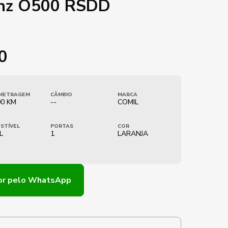
nz O500 RSDD
0
METRAGEM
CÂMBIO
MARCA
00 KM
--
COMIL
STÍVEL
PORTAS
COR
L
1
LARANJA
or
pelo WhatsApp