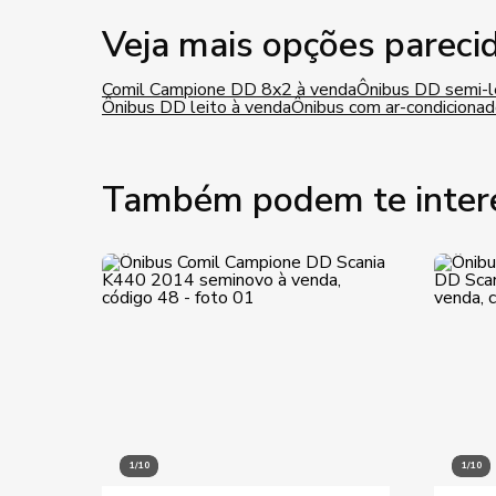
Veja mais opções pareci
Comil Campione DD 8x2 à venda
Ônibus DD semi-l
Ônibus DD leito à venda
Ônibus com ar-condicionad
Também podem te inter
1/10
1/10