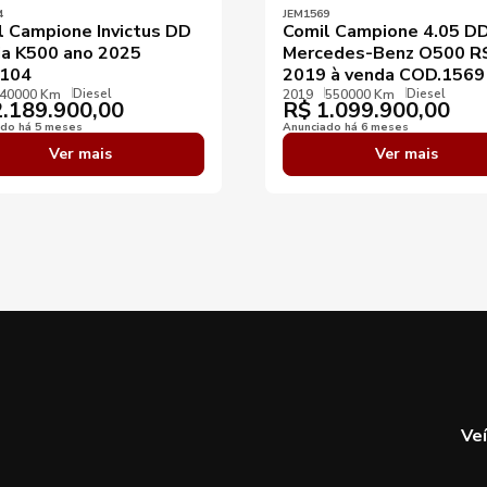
4
JEM1569
l Campione Invictus DD
Comil Campione 4.05 D
ia K500 ano 2025
Mercedes-Benz O500 
104
2019 à venda COD.1569
Diesel
Diesel
40000 Km
2019
550000 Km
.189.900,00
R$
1.099.900,00
ado há 5 meses
Anunciado há 6 meses
Ver mais
Ver mais
Ve