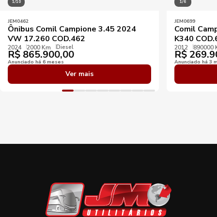
1/10
1/6
JEM0462
JEM0699
Ônibus Comil Campione 3.45 2024
Comil Camp
VW 17.260 COD.462
K340 COD.
Diesel
2024
2000 Km
2012
890000
R$
865.900,00
R$
269.9
Anunciado há 6 meses
Anunciado há 3 
Ver mais