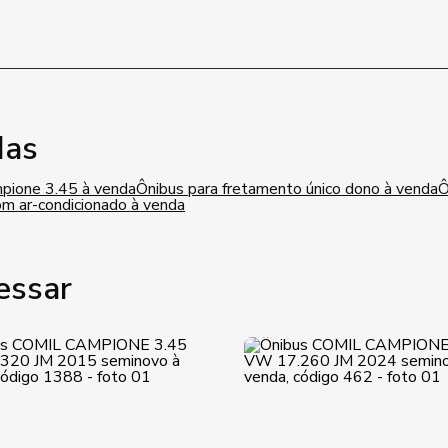
das
pione 3.45 à venda
Ônibus para fretamento único dono à venda
Ô
om ar-condicionado à venda
essar