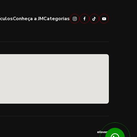
ículos
Conheça a JM
Categorias