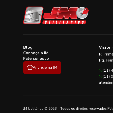
Blog
Visite 
Conheça a JM
R. Prim
Fale conosco
Pq. Fra
Anuncie na JM
(11)
(11)
atendim
JM Utilitários © 2026 - Todos os direitos reservados.
Pol