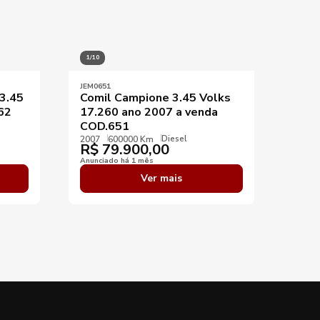
1/10
1/8
JEM0651
JEM13
3.45
Comil Campione 3.45 Volks
Comi
62
17.260 ano 2007 a venda
2021
COD.651
COD
Diesel
2007
600000 Km
2021
R$
79.900,00
R$
Anunciado há 1 mês
Anunci
Ver mais