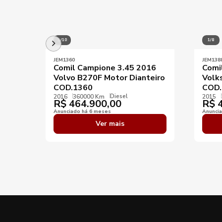
1/10
1/8
JEM1360
JEM138
Comil Campione 3.45 2016
Comi
Volvo B270F Motor Dianteiro
Volk
COD.1360
COD.
Diesel
2016
360000 Km
2015
R$
464.900,00
R$
4
Anunciado há 6 meses
Anunci
Ver mais