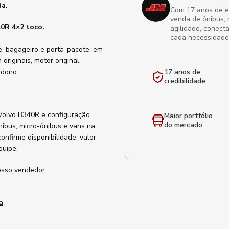
da.
Com 17 anos de exp
venda de ônibus, 
40R 4×2 toco.
agilidade, conect
cada necessidade
te, bagageiro e porta-pacote, em
originais, motor original,
 dono.
17 anos de
credibilidade
Volvo B340R e configuração
Maior portfólio
do mercado
nibus, micro-ônibus e vans na
confirme disponibilidade, valor
quipe.
osso vendedor.
a