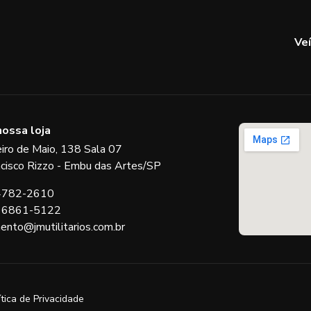
Ve
nossa loja
eiro de Maio, 138 Sala 07
ncisco Rizzo - Embu das Artes/SP
 4782-2610
 96861-5122
ento@jmutilitarios.com.br
ítica de Privacidade