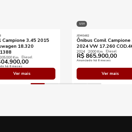
1/10
8
JEM0462
l Campione 3.45 2015
Ônibus Comil Campione 
swagen 18.320
2024 VW 17.260 COD.4
Diesel
1388
2024
2000 Km
R$
865.900,00
Diesel
305000 Km
04.900,00
Anunciado há 6 meses
ado há 6 meses
Ver mais
Ver mais