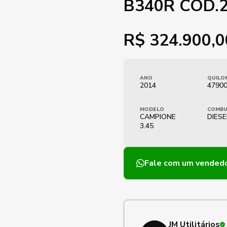
B340R COD.
R$
324.900,0
ANO
QUILO
2014
47900
MODELO
COMBU
CAMPIONE
DIESE
3.45
Fale com um vended
JM Utilitários