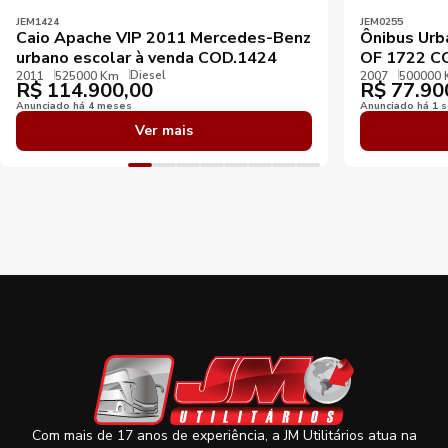
JEM1424
JEM0255
Caio Apache VIP 2011 Mercedes-Benz
Ônibus Urb
urbano escolar à venda COD.1424
OF 1722 C
Diesel
2011
525000 Km
2007
500000
R$
114.900,00
R$
77.90
Anunciado há 4 meses
Anunciado há 1 
Ver mais
Com mais de 17 anos de experiência, a JM Utilitários atua na