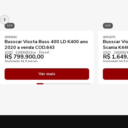
1/10
1/10
JEM0643
JEM1675
Busscar Vissta Buss 400 LD K400 ano
Busscar Vi
2020 a venda COD.643
Scania K4
Diesel
2020
1000000 Km
2022
260000
R$
799.900,00
R$
1.649
Anunciado há 6 meses
Anunciado há 6 
Ver mais