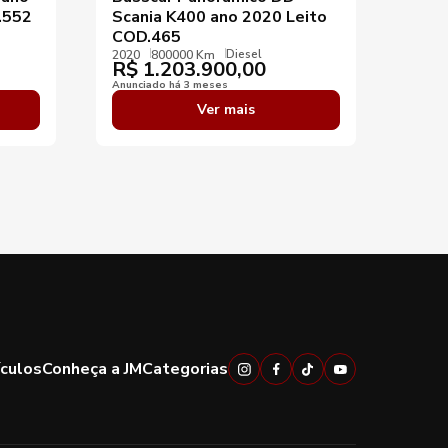
.552
Scania K400 ano 2020 Leito
Mer
COD.465
COD
Diesel
2020
800000 Km
2023
R$
1.203.900,00
R$
Anunciado há 3 meses
Anunci
Ver mais
ículos
Conheça a JM
Categorias