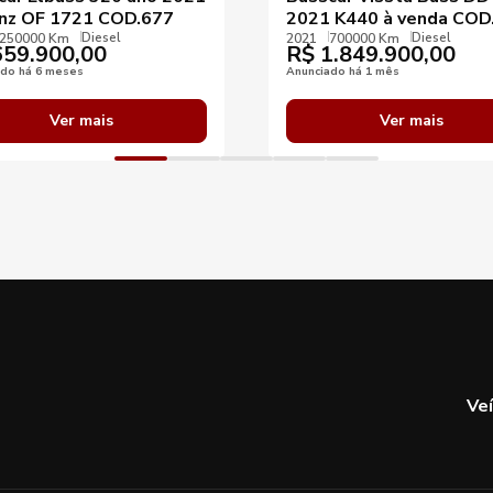
nz OF 1721 COD.677
2021 K440 à venda COD
Diesel
Diesel
250000 Km
2021
700000 Km
59.900,00
R$
1.849.900,00
ado há 6 meses
Anunciado há 1 mês
Ver mais
Ver mais
Ve