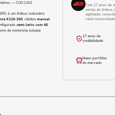
litários — COD.1342.
Com 17 anos de exp
venda de ônibus, 
005, é um ônibus rodoviário
agilidade, conect
cada necessidade
nia K124-360
, câmbio
manual
onfigurado
semi-leito com 46
bine do motorista isolada
17 anos de
credibilidade
Maior portfólio
do mercado