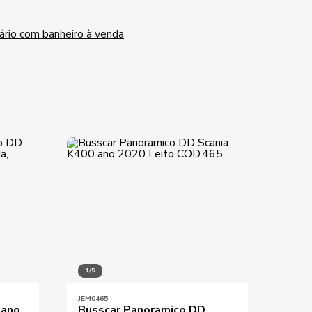
ário com banheiro à venda
1/5
1/6
JEM0465
JEM03
 ano
Busscar Panoramico DD
Buss