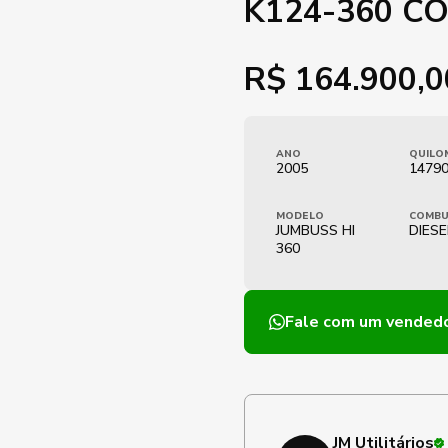
K124-360 CO
R$
164.900,0
ANO
QUILO
2005
1479
MODELO
COMBU
JUMBUSS HI
DIESE
360
Fale com um vended
JM Utilitários