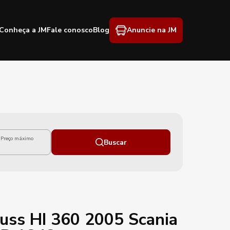
Conheça a JM
Fale conosco
Blog
Anuncie na JM
Preço máximo
Buscar
uss HI 360 2005 Scania