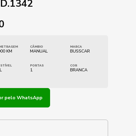
D.1342
0
METRAGEM
CÂMBIO
MARCA
000 KM
MANUAL
BUSSCAR
STÍVEL
PORTAS
COR
L
1
BRANCA
or
pelo WhatsApp