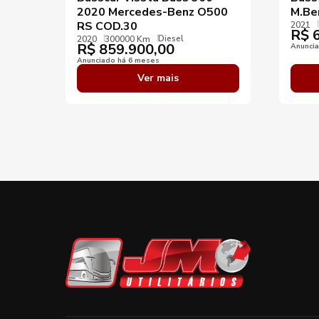
2020 Mercedes-Benz O500
M.Be
RS COD.30
2021
R$
6
Diesel
2020
300000 Km
R$
859.900,00
Anunci
Anunciado há 6 meses
Ver mais