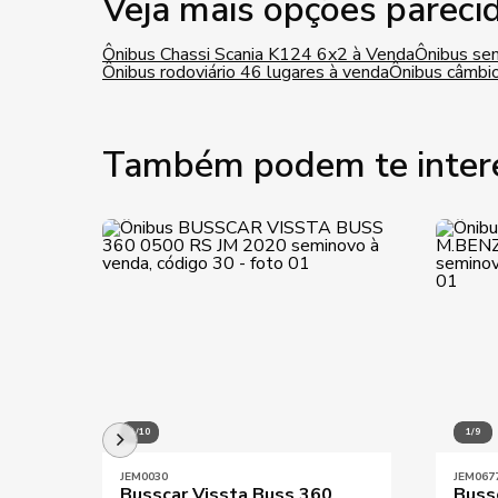
Veja mais opções pareci
Ônibus Chassi Scania K124 6x2 à Venda
Ônibus sem
Ônibus rodoviário 46 lugares à venda
Ônibus câmbi
Também podem te inter
1/10
1/9
JEM0030
JEM067
Busscar Vissta Buss 360
Buss