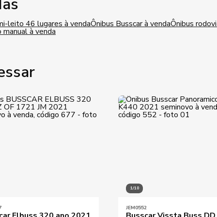
das
i-leito 46 lugares à venda
Ônibus Busscar à venda
Ônibus rodovi
o manual à venda
essar
1/10
7
JEM0552
car Elbuss 320 ano 2021
Busscar Vissta Buss DD