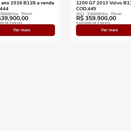
 ano 2016 B11R a venda
1200 G7 2013 Volvo B1
444
COD.445
Diesel
Diesel
780000 Km
2013
1000000 Km
39.900,00
R$
359.900,00
ado há 2 meses
Anunciado há 4 meses
Ver mais
Ver mais