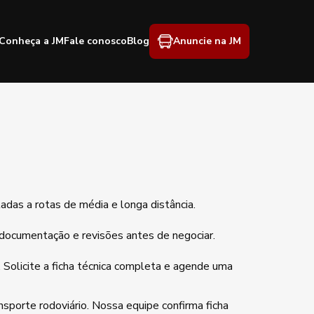
Conheça a JM
Fale conosco
Blog
Anuncie na JM
das a rotas de média e longa distância.
 documentação e revisões antes de negociar.
 Solicite a ficha técnica completa e agende uma
sporte rodoviário. Nossa equipe confirma ficha