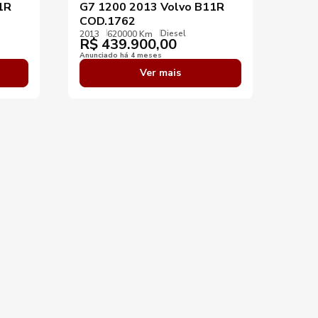
1R
G7 1200 2013 Volvo B11R
COD.1762
Diesel
2013
620000 Km
R$
439.900,00
Anunciado há 4 meses
Ver mais