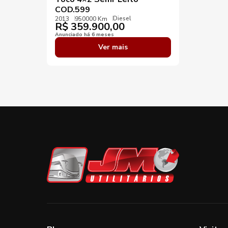
COD.599
Diesel
2013
950000 Km
R$
359.900,00
Anunciado há 6 meses
Ver mais