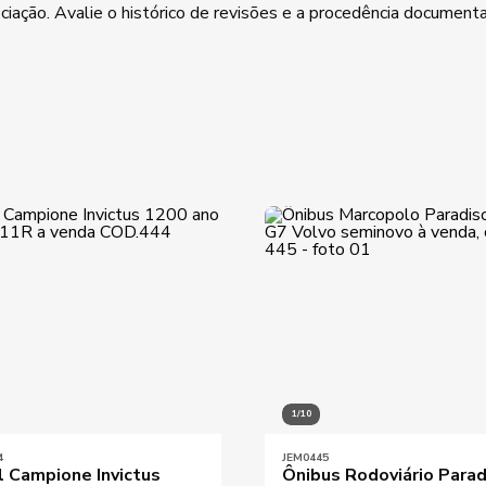
iação. Avalie o histórico de revisões e a procedência document
Preço máximo
Destaques
1/10
4
JEM0445
l Campione Invictus
Ônibus Rodoviário Parad