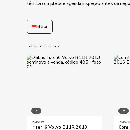
técnica completa e agenda inspeção antes da negoc
Filtrar
Exibindo 5 anúncios
Ano mínimo
Ano máximo
Preço mínimo
1/9
1/7
JEM0485
JEM044
Irizar i6 Volvo B11R 2013
Comi