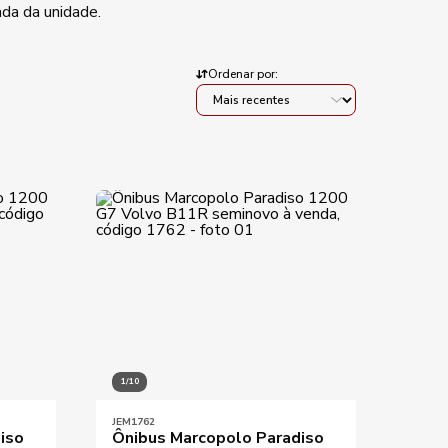
ada da unidade.
Ordenar por:
KM mínimo
KM máximo
Aplicar filtros
1/10
JEM1762
iso
Ônibus Marcopolo Paradiso