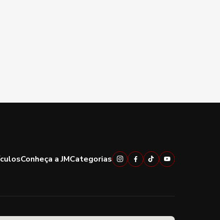
ículos
Conheça a JM
Categorias