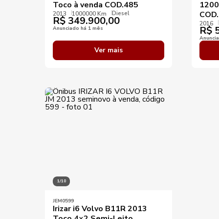
Toco à venda COD.485
1200
Diesel
COD.
2013
1000000 Km
R$
349.900,00
2016
R$
5
Anunciado há 1 mês
Anunci
Ver mais
1/10
JEM0599
Irizar i6 Volvo B11R 2013
Toco 4×2 Semi-Leito