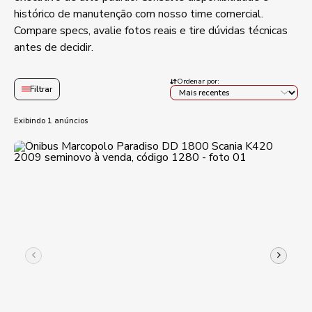
histórico de manutenção merecem atenção antes de
histórico de manutenção com nosso time comercial.
fechar negócio. A equipe da JM Utilitários informa o que
Compare specs, avalie fotos reais e tire dúvidas técnicas
está disponível nesse chassi agora.
antes de decidir.
Ordenar por:
Filtrar
Exibindo 1 anúncios