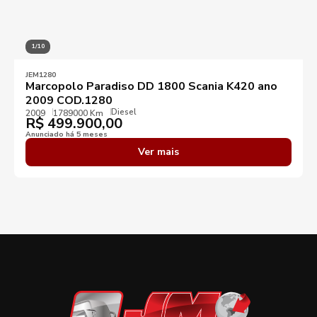
KM mínimo
KM máximo
1/10
Ano mínimo
Ano máximo
JEM1280
Marcopolo Paradiso DD 1800 Scania K420 ano
2009 COD.1280
Preço mínimo
Preço máximo
Diesel
2009
1789000 Km
R$
499.900,00
Anunciado há 5 meses
Destaques
Ver mais
Aplicar filtros