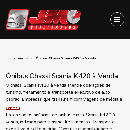
Home
Veículos
Ônibus Chassi Scania K420 à Venda
Ônibus Chassi Scania K420 à Venda
O chassi Scania K420 à venda atende operações de
turismo, fretamento e transporte executivo de alto
padrão. Empresas que trabalham com viagens de média e
longa distância buscam esse chassi pela robustez
Ler mais
mecânica da linha Scania. Cada unidade anunciada pode
Estes são os anúncios de ônibus chassi Scania K420 à
trazer carroceria, ano e configuração diferentes, conforme
venda, indicado para turismo, fretamento e transporte
o estoque disponível. Documentação, quilometragem e
executivo de alto padrão. Consulte disponibilidade e