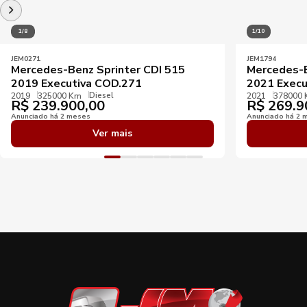
1/8
1/10
JEM0271
JEM1794
Mercedes-Benz Sprinter CDI 515
Mercedes-B
2019 Executiva COD.271
2021 Execu
Diesel
2019
325000 Km
2021
378000
R$
239.900,00
R$
269.9
Anunciado há 2 meses
Anunciado há 2 
Ver mais