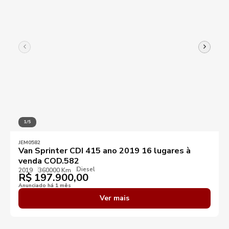
1/5
JEM0582
Van Sprinter CDI 415 ano 2019 16 lugares à
venda COD.582
Diesel
2019
360000 Km
R$
197.900,00
Anunciado há 1 mês
Ver mais