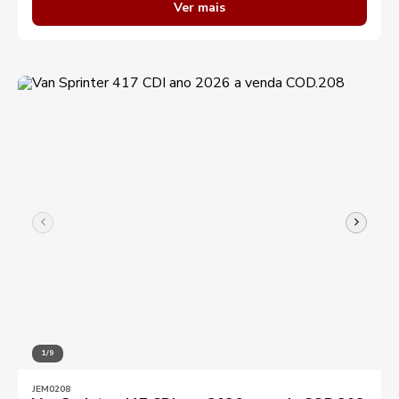
Ver mais
Destaques
Aplicar filtros
1/9
JEM0208