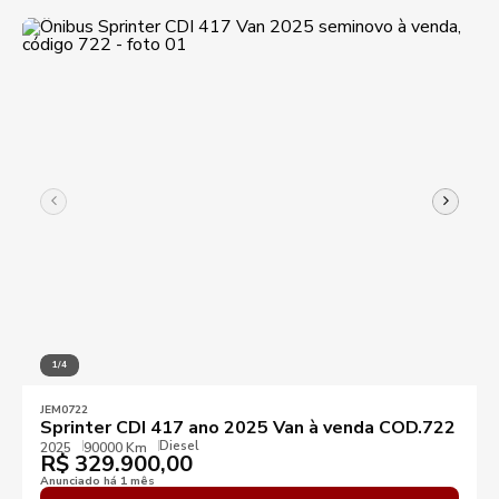
1/4
JEM0722
Sprinter CDI 417 ano 2025 Van à venda COD.722
Diesel
2025
90000 Km
R$
329.900,00
Anunciado há 1 mês