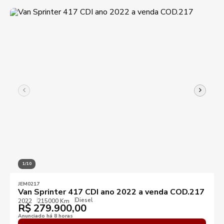
KM mínimo
KM máximo
1/10
Ano mínimo
Ano máximo
JEM0217
Van Sprinter 417 CDI ano 2022 a venda COD.217
Diesel
2022
215000 Km
R$
Preço mínimo
279.900,00
Preço máximo
Anunciado há 8 horas