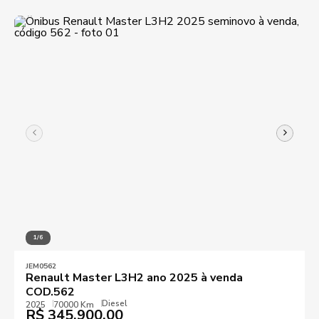
1/6
JEM0562
Renault Master L3H2 ano 2025 à venda
COD.562
Diesel
2025
70000 Km
R$
345.900,00