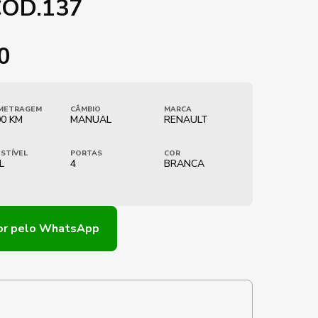
COD.137
0
METRAGEM
CÂMBIO
MARCA
00 KM
MANUAL
RENAULT
STÍVEL
PORTAS
COR
L
4
BRANCA
or
pelo WhatsApp