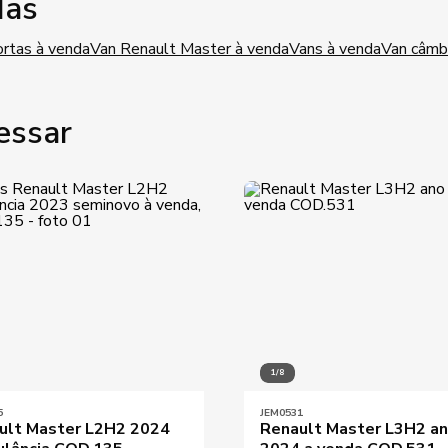
das
ortas à venda
Van Renault Master à venda
Vans à venda
Van câmb
essar
1/8
5
JEM0531
ult Master L2H2 2024
Renault Master L3H2 a