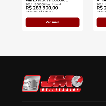
Van Executiva COD.601
Ambu
Diesel
2024
200000 Km
2024
R$
283.900,00
R$
2
Anunciado há 3 meses
Anunci
Ver mais