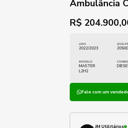
Ambulância 
R$
204.900,0
ANO
QUILO
2022/2023
2050
MODELO
COMBU
MASTER
DIESE
L2H2
Fale com um vended
JM Utilitários