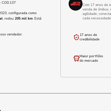
— COD.137.
Com 17 anos de exp
venda de ônibus, 
2023, configurada como
agilidade, conect
cada necessidade
al
, rodou
205 mil km
. Está
osso vendedor.
17 anos de
credibilidade
Maior portfólio
do mercado