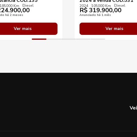
lância COD.135
2024 a venda COD.531
Diesel
Diesel
185000 Km
2024
105000 Km
24.900,00
R$
319.900,00
ado há 2 meses
Anunciado há 1 mês
Ver mais
Ver mais
Ve