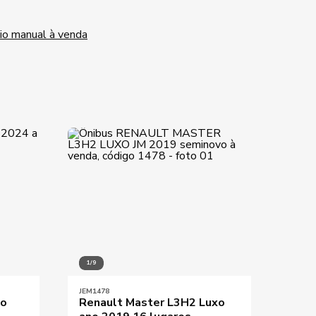
io manual à venda
1/9
1/10
JEM1478
JEM01
no
Renault Master L3H2 Luxo
Rena