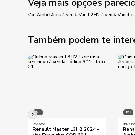
Veja mais opções pareci
Van Ambulância à venda
Van L2H2 à venda
Van 4 p
Também podem te inter
1/7
1/10
JEM0601
JEM013
Renault Master L3H2 2024 –
Rena