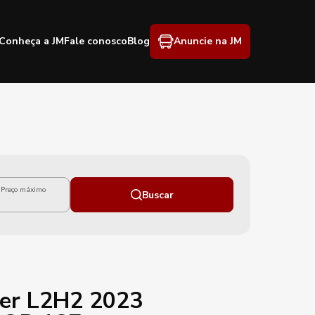
Conheça a JM
Fale conosco
Blog
Anuncie na JM
Preço máximo
Buscar
er L2H2 2023