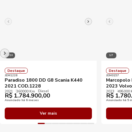
1/10
1/7
Destaque
Destaque
JEM1228
JEM0157
Paradiso 1800 DD G8 Scania K440
Marcopolo 
2021 COD.1228
2023 Volvo
Diesel
2021
360000 Km
2023
495000
R$
1.784.900,00
R$
1.780
Anunciado há 6 meses
Anunciado há 5 
Ver mais