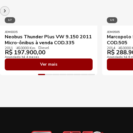
1/7
1/6
JEM0335
JEM0505
Neobus Thunder Plus VW 9.150 2011
Marcopolo 
Micro-ônibus à venda COD.335
COD.505
Diesel
2011
450000 Km
2014
450000
R$
197.900,00
R$
288.9
Anunciado há 4 meses
Anunciado há 6 
Ver mais