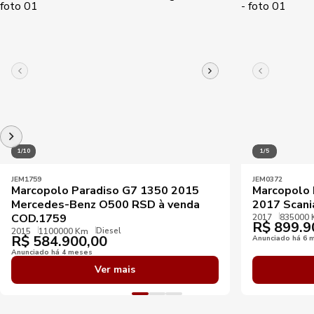
1/10
1/5
JEM1759
JEM0372
Marcopolo Paradiso G7 1350 2015
Marcopolo 
Mercedes-Benz O500 RSD à venda
2017 Scani
COD.1759
2017
835000
R$
899.9
Diesel
2015
1100000 Km
R$
584.900,00
Anunciado há 6 
Anunciado há 4 meses
Ver mais