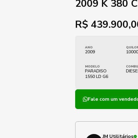
2009 K 380 
R$
439.900,0
ANO
QUILO
2009
1000
MODELO
COMBU
PARADISO
DIESE
1550 LD G6
Fale com um vended
JM Utilitários