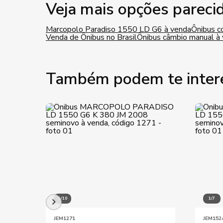
Veja mais opções pareci
Marcopolo Paradiso 1550 LD G6 à venda
Ônibus c
Venda de Ônibus no Brasil
Ônibus câmbio manual à
Também podem te inter
1/10
1/7
JEM1271
JEM152