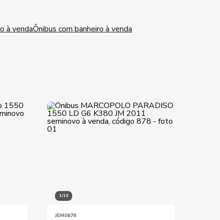
do à venda
Ônibus com banheiro à venda
1/10
1/7
JEM0878
JEM01