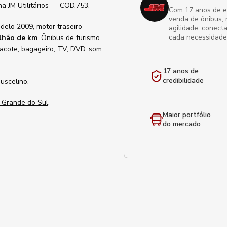
a JM Utilitários — COD.753.
Com 17 anos de exp
venda de ônibus, 
odelo 2009, motor traseiro
agilidade, conect
cada necessidade
lhão de km
. Ônibus de turismo
-pacote, bagageiro, TV, DVD, som
17 anos de
credibilidade
uscelino.
 Grande do Sul
.
Maior portfólio
do mercado