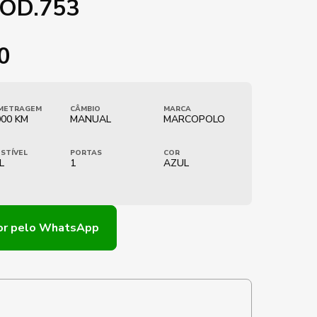
COD.753
0
METRAGEM
CÂMBIO
MARCA
000 KM
MANUAL
MARCOPOLO
STÍVEL
PORTAS
COR
L
1
AZUL
or
pelo WhatsApp