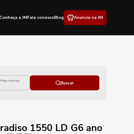
Conheça a JM
Fale conosco
Blog
Anuncie na JM
Preço máximo
Buscar
radiso 1550 LD G6 ano