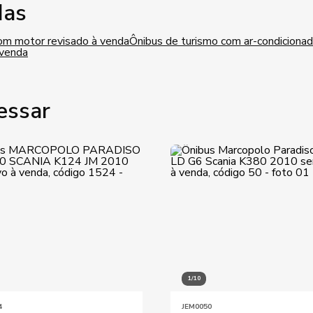
das
om motor revisado à venda
Ônibus de turismo com ar-condiciona
 venda
essar
1/10
4
JEM0050