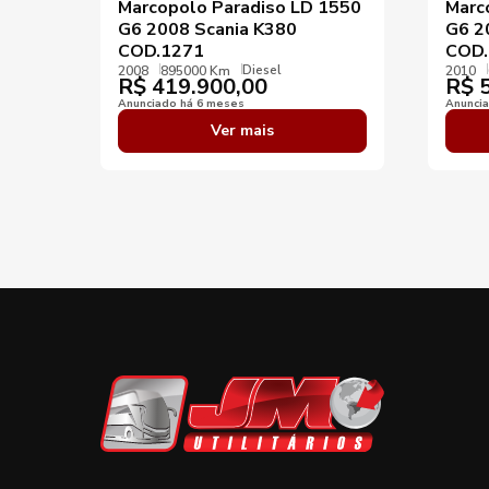
Marcopolo Paradiso LD 1550
Marc
G6 2008 Scania K380
G6 2
COD.1271
COD.
Diesel
2008
895000 Km
2010
R$
419.900,00
R$
5
Anunciado há 6 meses
Anunci
Ver mais