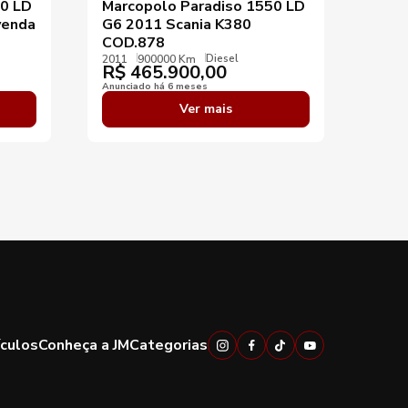
50 LD
Marcopolo Paradiso 1550 LD
Marc
venda
G6 2011 Scania K380
G6 
COD.878
O50
Diesel
2011
900000 Km
2010
R$
465.900,00
R$
Anunciado há 6 meses
Anunci
Ver mais
ículos
Conheça a JM
Categorias