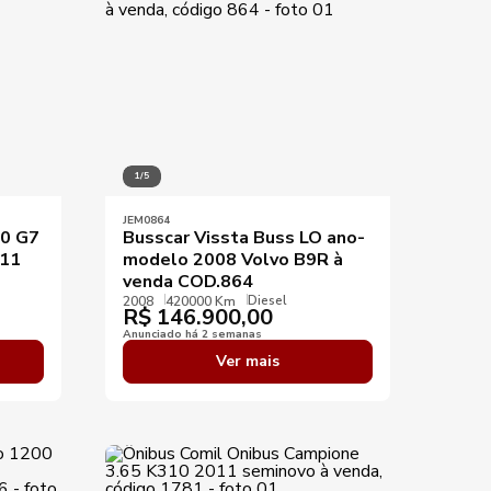
1/5
JEM0864
50 G7
Busscar Vissta Buss LO ano-
.11
modelo 2008 Volvo B9R à
venda COD.864
Diesel
2008
420000 Km
R$
146.900,00
Anunciado há 2 semanas
Ver mais