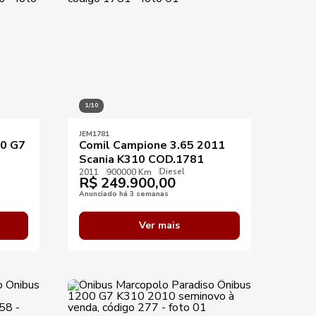
1/10
JEM1781
00 G7
Comil Campione 3.65 2011
Scania K310 COD.1781
Diesel
2011
900000 Km
R$
249.900,00
Anunciado há 3 semanas
Ver mais