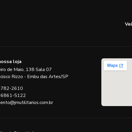
Ve
nossa loja
eiro de Maio, 138 Sala 07
ncisco Rizzo - Embu das Artes/SP
 4782-2610
 96861-5122
ento@jmutilitarios.com.br