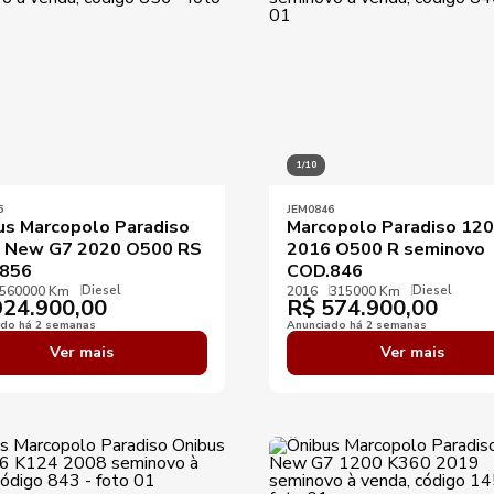
1/10
6
JEM0846
us Marcopolo Paradiso
Marcopolo Paradiso 12
 New G7 2020 O500 RS
2016 O500 R seminovo
856
COD.846
Diesel
Diesel
560000 Km
2016
315000 Km
24.900,00
R$
574.900,00
ado há 2 semanas
Anunciado há 2 semanas
Ver mais
Ver mais