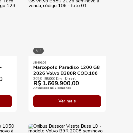
1/10
JEM0106
-
Marcopolo Paradiso 1200 G8
2026 Volvo B380R COD.106
Diesel
23
2026
95000 Km
R$
1.669.900,00
Anunciado há 2 semanas
Ver mais