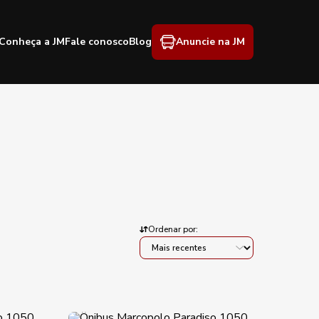
Conheça a JM
Fale conosco
Blog
Anuncie na JM
Ordenar por: