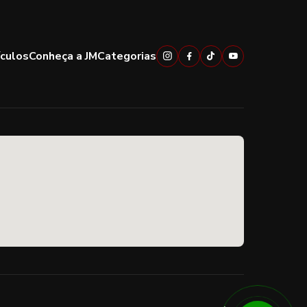
ículos
Conheça a JM
Categorias