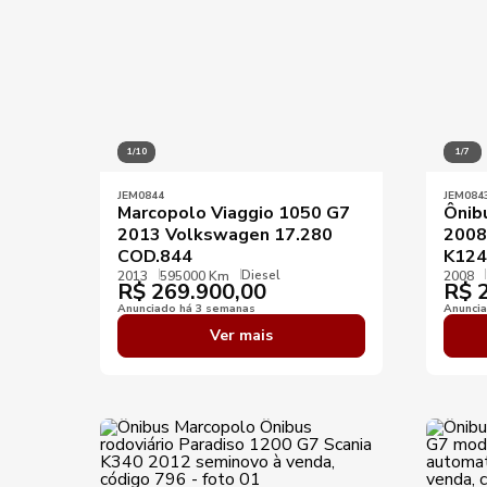
1/10
1/7
JEM0844
JEM084
Marcopolo Viaggio 1050 G7
Ônib
2013 Volkswagen 17.280
2008
COD.844
K124
Diesel
2013
595000 Km
2008
R$
269.900,00
R$
2
Anunciado há 3 semanas
Anunci
Ver mais