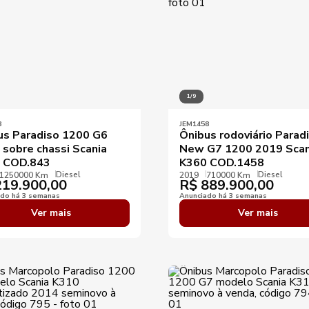
1/9
3
JEM1458
us Paradiso 1200 G6
Ônibus rodoviário Parad
 sobre chassi Scania
New G7 1200 2019 Scan
 COD.843
K360 COD.1458
Diesel
Diesel
1250000 Km
2019
710000 Km
19.900,00
R$
889.900,00
ado há 3 semanas
Anunciado há 3 semanas
Ver mais
Ver mais