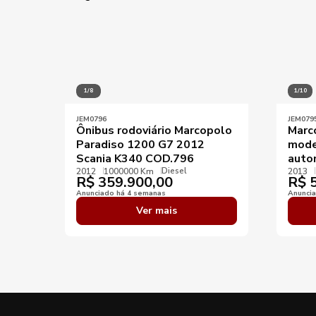
1/8
1/10
JEM0796
JEM079
Ônibus rodoviário Marcopolo
Marc
Paradiso 1200 G7 2012
mode
Scania K340 COD.796
auto
Diesel
2012
1000000 Km
2013
R$
359.900,00
R$
5
Anunciado há 4 semanas
Anunci
Ver mais