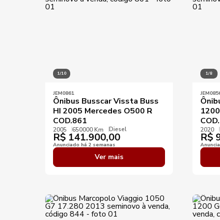
1/10
1/8
JEM0861
JEM085
Ônibus Busscar Vissta Buss
Ônib
HI 2005 Mercedes O500 R
1200
COD.861
COD.
Diesel
2005
650000 Km
2020
R$
141.900,00
R$
9
Anunciado há 2 semanas
Anunci
Ver mais