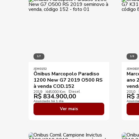
Ano mínimo
KM mínimo
KM máximo
1/7
1/8
JEM0152
JEM083
Ônibus Marcopolo Paradiso
Marc
1200 New G7 2019 O500 RS
ano 
à venda COD.152
vend
Diesel
2019
445000 Km
2010
R$
834.900,00
R$
3
Anunciado há 1 dia
Anuncia
Ver mais