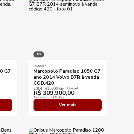
Aplicar filtros
1/5
JEM0420
50 G7
Marcopolo Paradiso 1050 G7
ano 2014 Volvo B7R à venda
COD.420
Diesel
2014
610000 Km
R$
309.900,00
Anunciado há 3 dias
Ver mais