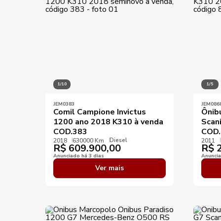
1/10
1/5
JEM0383
JEM086
Comil Campione Invictus
Ônibu
1200 ano 2018 K310 à venda
Scan
COD.383
COD.
Diesel
2018
630000 Km
2011
R$
609.900,00
R$
2
Anunciado há 3 dias
Anuncia
Ver mais