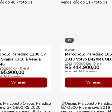
1/8
6
JEM0011
opolo Paradiso 1200 G7
Marcopolo Paradiso 10
 Scania K310 à Venda
2013 Volvo B420R COD
Diesel
46
2013
900000 Km
R$
414.900,00
Diesel
1000000 Km
95.900,00
Anunciado há 2 semanas
ado há 2 semanas
Ver mais
Ver mais