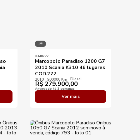
1/8
JEM0277
iso
Marcopolo Paradiso 1200 G7
ia
2010 Scania K310 46 lugares
COD.277
Diesel
2010
900000 Km
R$
279.900,00
Anunciado há 3 semanas
Ver mais