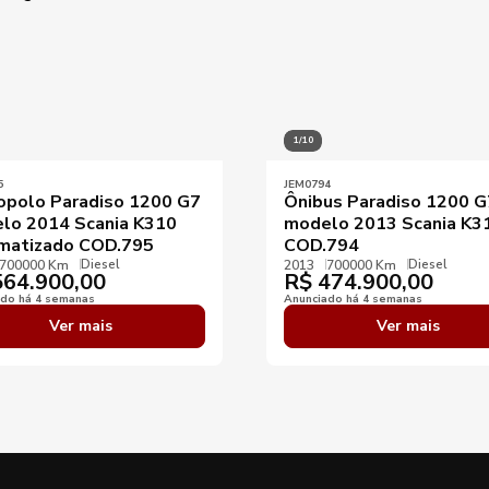
1/10
5
JEM0794
opolo Paradiso 1200 G7
Ônibus Paradiso 1200 G
lo 2014 Scania K310
modelo 2013 Scania K3
matizado COD.795
COD.794
Diesel
Diesel
700000 Km
2013
700000 Km
64.900,00
R$
474.900,00
ado há 4 semanas
Anunciado há 4 semanas
Ver mais
Ver mais