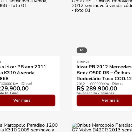
1/3
8
JEM0123
s Irizar PB ano 2011
Irizar PB 2012 Mercedes
ia K310 à venda
Benz O500 RS – Ônibus
868
Rodoviário Toco COD.1
Diesel
Diesel
560000 Km
2012
1000000 Km
29.900,00
R$
289.900,00
do há 4 dias
Anunciado há 2 semanas
Ver mais
Ver mais