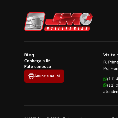
Blog
Visite 
Conheça a JM
R. Prim
Fale conosco
Pq. Fra
Anuncie na JM
(11)
(11)
atendim