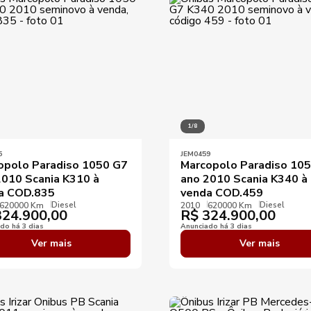
Ano máximo
Preço mínimo
Preço máximo
Destaques
1/8
5
JEM0459
opolo Paradiso 1050 G7
Marcopolo Paradiso 10
2010 Scania K310 à
ano 2010 Scania K340 à
a COD.835
venda COD.459
Diesel
Diesel
620000 Km
2010
620000 Km
24.900,00
R$
324.900,00
do há 3 dias
Anunciado há 3 dias
Ver mais
Ver mais