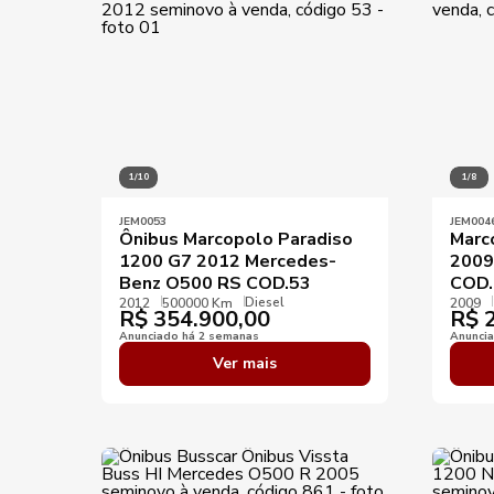
1/10
1/8
JEM0053
JEM004
Ônibus Marcopolo Paradiso
Marc
1200 G7 2012 Mercedes-
2009
Benz O500 RS COD.53
COD.
Diesel
2012
500000 Km
2009
R$
354.900,00
R$
2
Anunciado há 2 semanas
Anunci
Ver mais