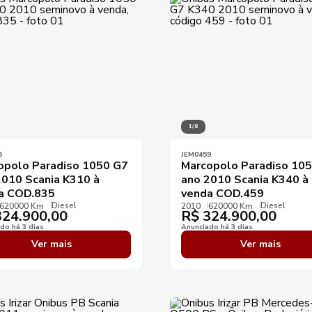
Ano máximo
Preço mínimo
Preço máximo
Destaques
1/8
5
JEM0459
opolo Paradiso 1050 G7
Marcopolo Paradiso 10
2010 Scania K310 à
ano 2010 Scania K340 à
a COD.835
venda COD.459
Diesel
Diesel
620000 Km
2010
620000 Km
24.900,00
R$
324.900,00
do há 3 dias
Anunciado há 3 dias
Ver mais
Ver mais