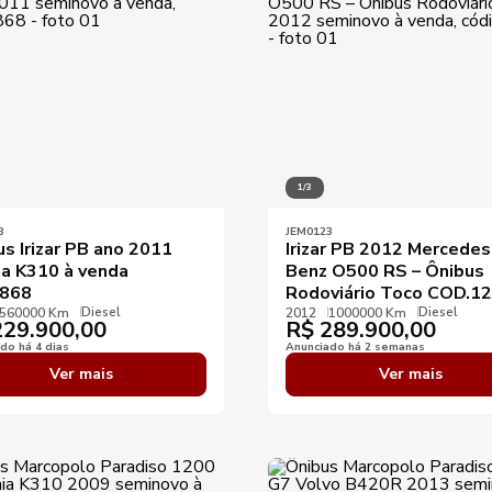
1/3
8
JEM0123
s Irizar PB ano 2011
Irizar PB 2012 Mercedes
ia K310 à venda
Benz O500 RS – Ônibus
868
Rodoviário Toco COD.1
Diesel
Diesel
560000 Km
2012
1000000 Km
29.900,00
R$
289.900,00
do há 4 dias
Anunciado há 2 semanas
Ver mais
Ver mais