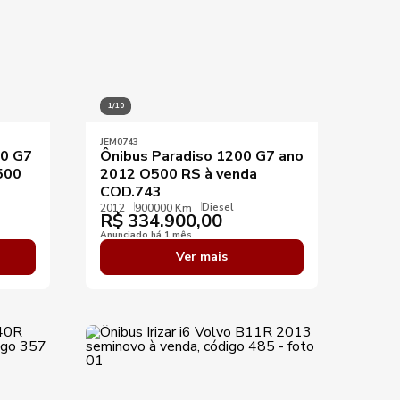
1/10
JEM0743
00 G7
Ônibus Paradiso 1200 G7 ano
500
2012 O500 RS à venda
COD.743
Diesel
2012
900000 Km
R$
334.900,00
Anunciado há 1 mês
Ver mais