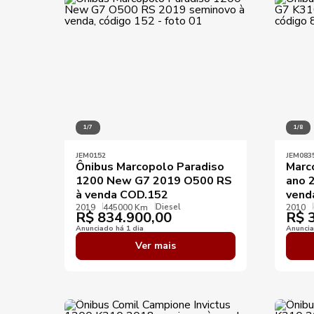
Ano mínimo
KM mínimo
KM máximo
1/7
1/8
JEM0152
JEM083
Ônibus Marcopolo Paradiso
Marc
1200 New G7 2019 O500 RS
ano 
à venda COD.152
vend
Diesel
2019
445000 Km
2010
R$
834.900,00
R$
3
Anunciado há 1 dia
Anuncia
Ver mais