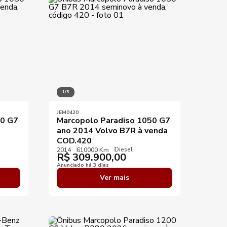
Aplicar filtros
1/5
JEM0420
50 G7
Marcopolo Paradiso 1050 G7
ano 2014 Volvo B7R à venda
COD.420
Diesel
2014
610000 Km
R$
309.900,00
Anunciado há 3 dias
Ver mais