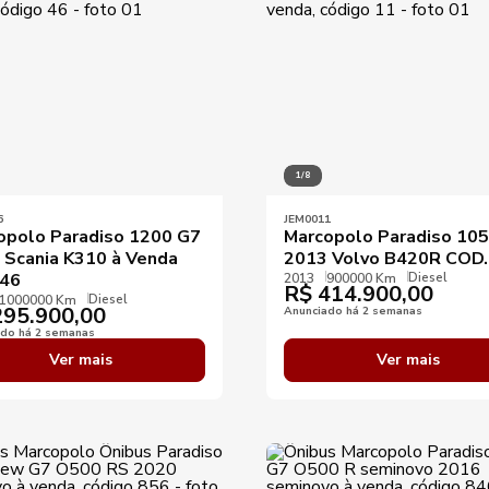
1/8
6
JEM0011
opolo Paradiso 1200 G7
Marcopolo Paradiso 10
 Scania K310 à Venda
2013 Volvo B420R COD
Diesel
46
2013
900000 Km
R$
414.900,00
Diesel
1000000 Km
95.900,00
Anunciado há 2 semanas
ado há 2 semanas
Ver mais
Ver mais