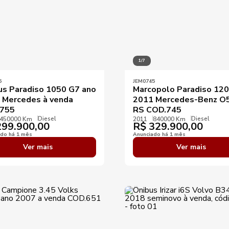
1/7
5
JEM0745
us Paradiso 1050 G7 ano
Marcopolo Paradiso 12
 Mercedes à venda
2011 Mercedes-Benz O
755
RS COD.745
Diesel
Diesel
450000 Km
2011
840000 Km
99.900,00
R$
329.900,00
ado há 1 mês
Anunciado há 1 mês
Ver mais
Ver mais