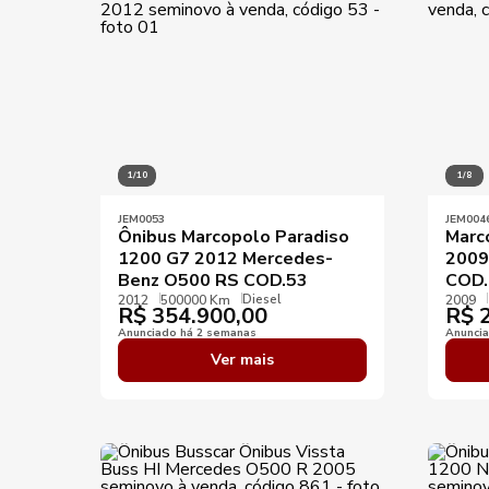
1/10
1/8
JEM0053
JEM004
Ônibus Marcopolo Paradiso
Marc
1200 G7 2012 Mercedes-
2009
Benz O500 RS COD.53
COD.
Diesel
2012
500000 Km
2009
R$
354.900,00
R$
2
Anunciado há 2 semanas
Anunci
Ver mais