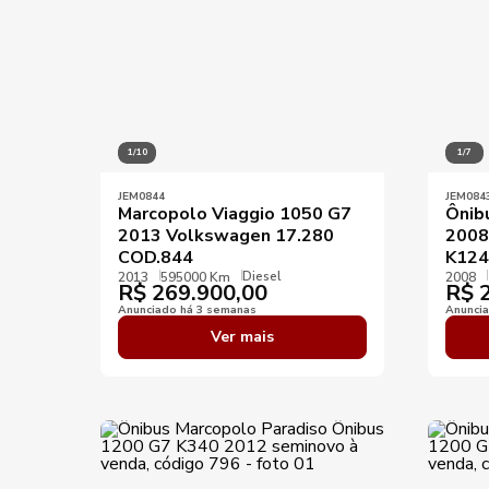
1/10
1/7
JEM0844
JEM084
Marcopolo Viaggio 1050 G7
Ônib
2013 Volkswagen 17.280
2008
COD.844
K124
Diesel
2013
595000 Km
2008
R$
269.900,00
R$
2
Anunciado há 3 semanas
Anunci
Ver mais