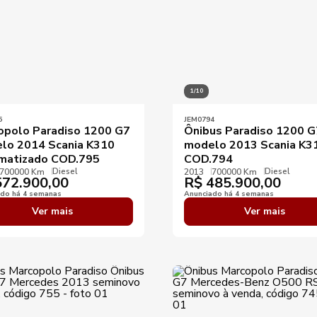
1/10
5
JEM0794
opolo Paradiso 1200 G7
Ônibus Paradiso 1200 G
lo 2014 Scania K310
modelo 2013 Scania K3
matizado COD.795
COD.794
Diesel
Diesel
700000 Km
2013
700000 Km
72.900,00
R$
485.900,00
ado há 4 semanas
Anunciado há 4 semanas
Ver mais
Ver mais