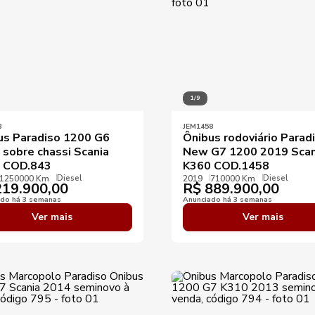
1/9
3
JEM1458
us Paradiso 1200 G6
Ônibus rodoviário Parad
 sobre chassi Scania
New G7 1200 2019 Scan
 COD.843
K360 COD.1458
Diesel
Diesel
1250000 Km
2019
710000 Km
19.900,00
R$
889.900,00
ado há 3 semanas
Anunciado há 3 semanas
Ver mais
Ver mais