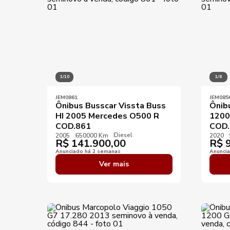
1/10
1/8
JEM0861
JEM085
Ônibus Busscar Vissta Buss
Ônib
HI 2005 Mercedes O500 R
1200
COD.861
COD.
Diesel
2005
650000 Km
2020
R$
141.900,00
R$
9
Anunciado há 2 semanas
Anunci
Ver mais