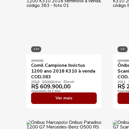
1/10
1/5
JEM0383
JEM086
Comil Campione Invictus
Ônibu
1200 ano 2018 K310 à venda
Scan
COD.383
COD.
Diesel
2018
630000 Km
2011
R$
609.900,00
R$
2
Anunciado há 3 dias
Anuncia
Ver mais