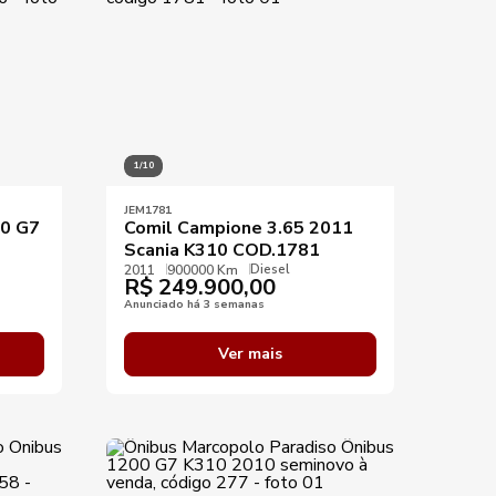
1/10
JEM1781
00 G7
Comil Campione 3.65 2011
Scania K310 COD.1781
Diesel
2011
900000 Km
R$
249.900,00
Anunciado há 3 semanas
Ver mais