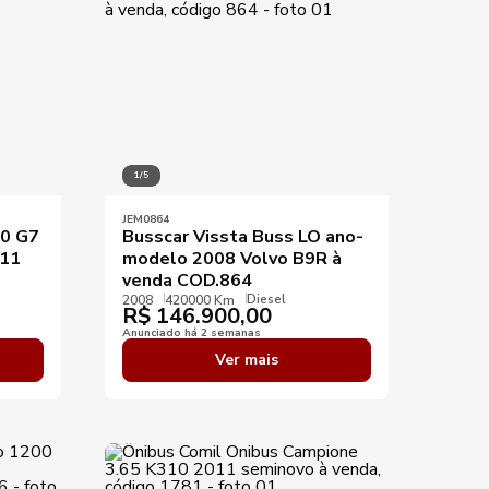
1/5
JEM0864
50 G7
Busscar Vissta Buss LO ano-
.11
modelo 2008 Volvo B9R à
venda COD.864
Diesel
2008
420000 Km
R$
146.900,00
Anunciado há 2 semanas
Ver mais