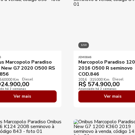
1/10
6
JEM0846
us Marcopolo Paradiso
Marcopolo Paradiso 12
 New G7 2020 O500 RS
2016 O500 R seminovo
856
COD.846
Diesel
Diesel
560000 Km
2016
315000 Km
24.900,00
R$
574.900,00
ado há 2 semanas
Anunciado há 2 semanas
Ver mais
Ver mais