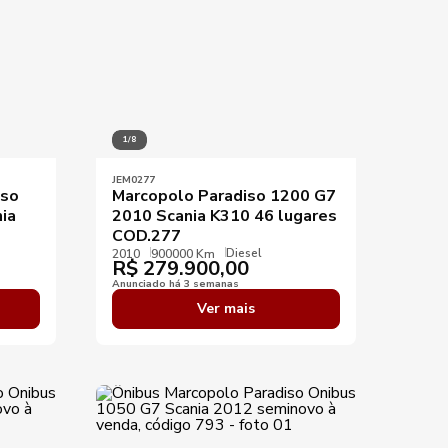
1/8
JEM0277
iso
Marcopolo Paradiso 1200 G7
ia
2010 Scania K310 46 lugares
COD.277
Diesel
2010
900000 Km
R$
279.900,00
Anunciado há 3 semanas
Ver mais