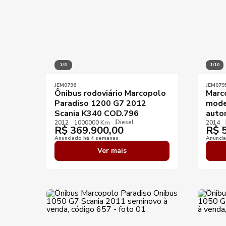
1/8
1/10
JEM0796
JEM079
Ônibus rodoviário Marcopolo
Marc
Paradiso 1200 G7 2012
mode
Scania K340 COD.796
auto
Diesel
2012
1000000 Km
2014
R$
369.900,00
R$
5
Anunciado há 4 semanas
Anunci
Ver mais