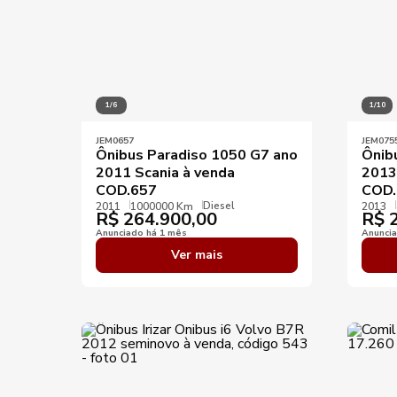
1/6
1/10
JEM0657
JEM075
Ônibus Paradiso 1050 G7 ano
Ônib
2011 Scania à venda
2013
COD.657
COD.
Diesel
2011
1000000 Km
2013
R$
264.900,00
R$
2
Anunciado há 1 mês
Anunci
Ver mais