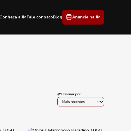
Conheça a JM
Fale conosco
Blog
Anuncie na JM
Ordenar por: