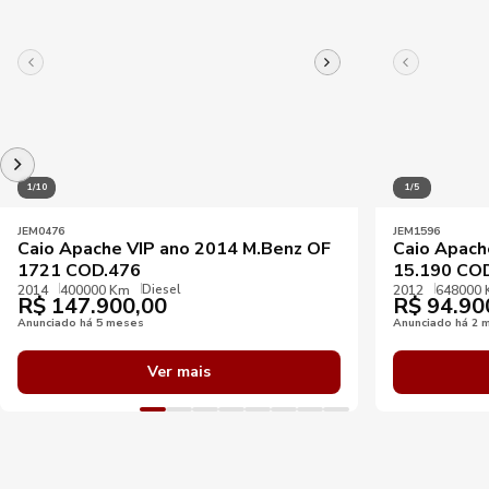
1/10
1/5
JEM0476
JEM1596
Caio Apache VIP ano 2014 M.Benz OF
Caio Apach
1721 COD.476
15.190 CO
Diesel
2014
400000 Km
2012
648000
R$
147.900,00
R$
94.90
Anunciado há 5 meses
Anunciado há 2 
Ver mais