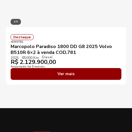
KM mínimo
KM máximo
1/6
Ano mínimo
Ano máximo
Destaque
JEM0781
Marcopolo Paradiso 1800 DD G8 2025 Volvo
Preço mínimo
Preço máximo
B510R 6×2 à venda COD.781
Diesel
2025
85000 Km
R$
2.129.900,00
Destaques
Anunciado há 5 meses
Ver mais
Aplicar filtros