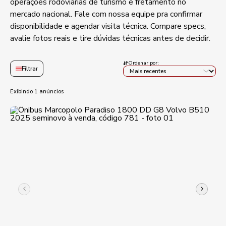
operações rodoviárias de turismo e fretamento no
carroceria variam de veículo pra veículo no pátio. Compare
mercado nacional. Fale com nossa equipe pra confirmar
documentação e revisões antes de negociar.
disponibilidade e agendar visita técnica. Compare specs,
avalie fotos reais e tire dúvidas técnicas antes de decidir.
Ao longo de mais de 17 anos, a JM Utilitários consolidou
presença nacional na compra e venda de ônibus, micro-
Ordenar por:
ônibus e vans. Fale com nossa equipe para confirmar
Filtrar
disponibilidade e marcar uma visita técnica.
Exibindo 1 anúncios