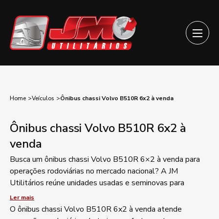
Home
Veículos
Ônibus chassi Volvo B510R 6x2 à venda
Ônibus chassi Volvo B510R 6x2 à
venda
Busca um ônibus chassi Volvo B510R 6×2 à venda para
operações rodoviárias no mercado nacional? A JM
Utilitários reúne unidades usadas e seminovas para
turismo, fretamento e transporte executivo.
Ler mais
O ônibus chassi Volvo B510R 6x2 à venda atende
Ano de fabricação, quilometragem rodada e estado da