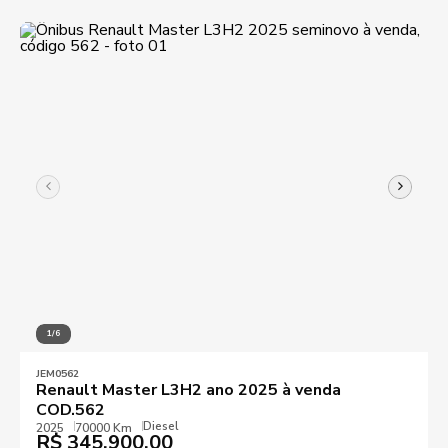
1/6
JEM0562
Renault Master L3H2 ano 2025 à venda
COD.562
Diesel
2025
70000 Km
R$
345.900,00