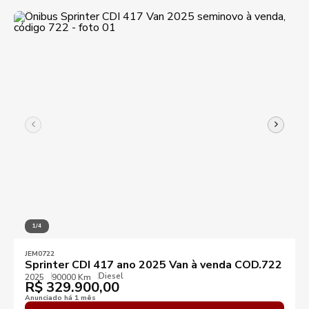
1/4
JEM0722
Sprinter CDI 417 ano 2025 Van à venda COD.722
Diesel
2025
90000 Km
R$
329.900,00
Anunciado há 1 mês