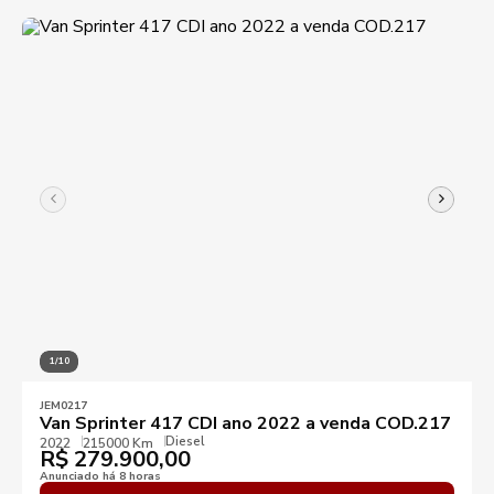
KM mínimo
KM máximo
1/10
Ano mínimo
Ano máximo
JEM0217
Van Sprinter 417 CDI ano 2022 a venda COD.217
Diesel
2022
215000 Km
R$
Preço mínimo
279.900,00
Preço máximo
Anunciado há 8 horas