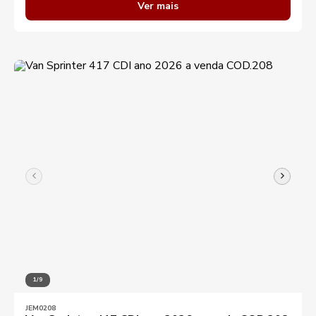
Ver mais
Destaques
Aplicar filtros
1/9
JEM0208