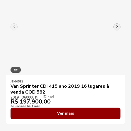
1/5
JEM0582
Van Sprinter CDI 415 ano 2019 16 lugares à
venda COD.582
Diesel
2019
360000 Km
R$
197.900,00
Anunciado há 1 mês
Ver mais