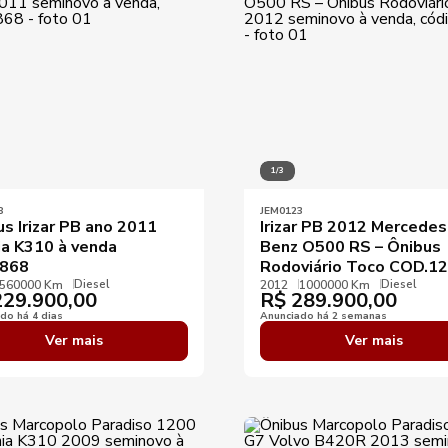
1/3
8
JEM0123
s Irizar PB ano 2011
Irizar PB 2012 Mercedes
ia K310 à venda
Benz O500 RS – Ônibus
868
Rodoviário Toco COD.1
Diesel
Diesel
560000 Km
2012
1000000 Km
29.900,00
R$
289.900,00
do há 4 dias
Anunciado há 2 semanas
Ver mais
Ver mais