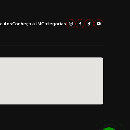
ículos
Conheça a JM
Categorias