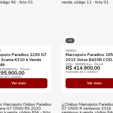
1/8
6
JEM0011
opolo Paradiso 1200 G7
Marcopolo Paradiso 10
 Scania K310 à Venda
2013 Volvo B420R COD
Diesel
46
2013
900000 Km
R$
414.900,00
Diesel
1000000 Km
95.900,00
Anunciado há 2 semanas
ado há 2 semanas
Ver mais
Ver mais