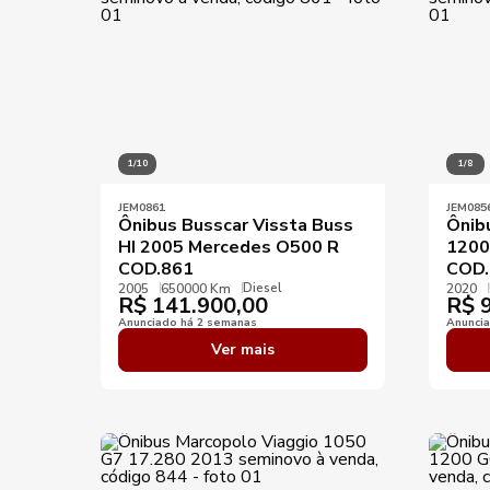
1/10
1/8
JEM0861
JEM085
Ônibus Busscar Vissta Buss
Ônib
HI 2005 Mercedes O500 R
1200
COD.861
COD.
Diesel
2005
650000 Km
2020
R$
141.900,00
R$
9
Anunciado há 2 semanas
Anunci
Ver mais