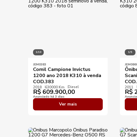
1/10
1/5
JEM0383
JEM086
Comil Campione Invictus
Ônibu
1200 ano 2018 K310 à venda
Scan
COD.383
COD.
Diesel
2018
630000 Km
2011
R$
609.900,00
R$
2
Anunciado há 3 dias
Anuncia
Ver mais