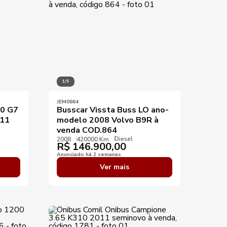
1/5
JEM0864
50 G7
Busscar Vissta Buss LO ano-
.11
modelo 2008 Volvo B9R à
venda COD.864
Diesel
2008
420000 Km
R$
146.900,00
Anunciado há 2 semanas
Ver mais