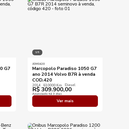
Aplicar filtros
1/5
JEM0420
50 G7
Marcopolo Paradiso 1050 G7
ano 2014 Volvo B7R à venda
COD.420
Diesel
2014
610000 Km
R$
309.900,00
Anunciado há 3 dias
Ver mais