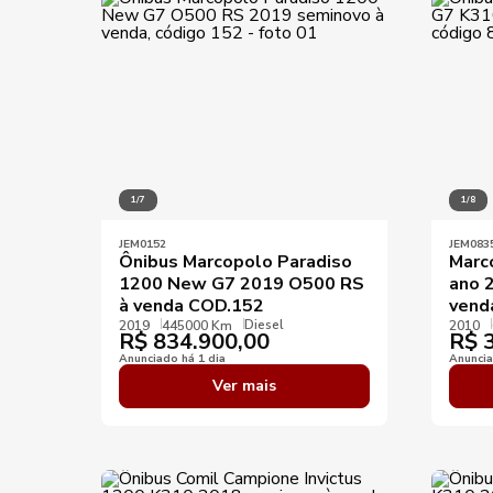
Ano mínimo
KM mínimo
KM máximo
1/7
1/8
JEM0152
JEM083
Ônibus Marcopolo Paradiso
Marc
1200 New G7 2019 O500 RS
ano 
à venda COD.152
vend
Diesel
2019
445000 Km
2010
R$
834.900,00
R$
3
Anunciado há 1 dia
Anuncia
Ver mais