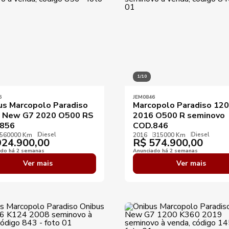
1/10
6
JEM0846
us Marcopolo Paradiso
Marcopolo Paradiso 12
 New G7 2020 O500 RS
2016 O500 R seminovo
856
COD.846
Diesel
Diesel
560000 Km
2016
315000 Km
24.900,00
R$
574.900,00
ado há 2 semanas
Anunciado há 2 semanas
Ver mais
Ver mais