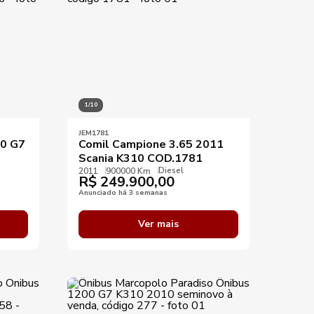
1/10
JEM1781
00 G7
Comil Campione 3.65 2011
Scania K310 COD.1781
Diesel
2011
900000 Km
R$
249.900,00
Anunciado há 3 semanas
Ver mais