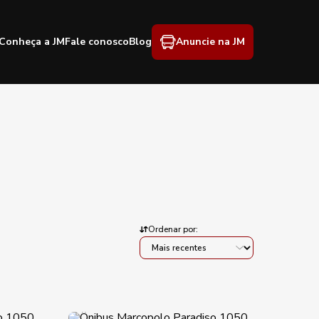
Conheça a JM
Fale conosco
Blog
Anuncie na JM
Ordenar por: