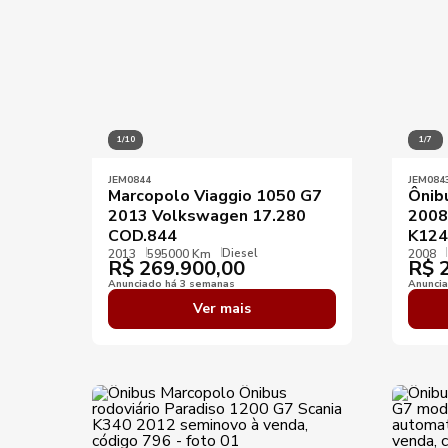
1/10
1/7
JEM0844
JEM084
Marcopolo Viaggio 1050 G7
Ônib
2013 Volkswagen 17.280
2008
COD.844
K124
Diesel
2013
595000 Km
2008
R$
269.900,00
R$
2
Anunciado há 3 semanas
Anunci
Ver mais