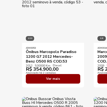
1/10
1/8
JEM0053
JEM004
Ônibus Marcopolo Paradiso
Marc
1200 G7 2012 Mercedes-
2009
Benz O500 RS COD.53
COD.
Diesel
2012
500000 Km
2009
R$
354.900,00
R$
2
Anunciado há 2 semanas
Anunci
Ver mais