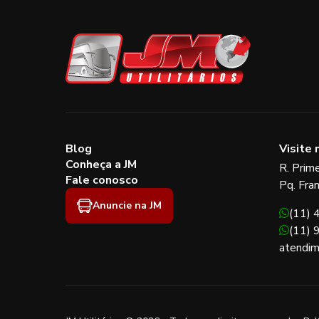
Blog
Visite 
Conheça a JM
R. Prim
Fale conosco
Pq. Fra
Anuncie na JM
(11)
(11)
atendim