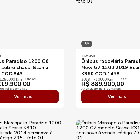
1/9
3
JEM1458
us Paradiso 1200 G6
Ônibus rodoviário Parad
 sobre chassi Scania
New G7 1200 2019 Scan
 COD.843
K360 COD.1458
Diesel
Diesel
1250000 Km
2019
710000 Km
19.900,00
R$
889.900,00
ado há 3 semanas
Anunciado há 3 semanas
Ver mais
Ver mais