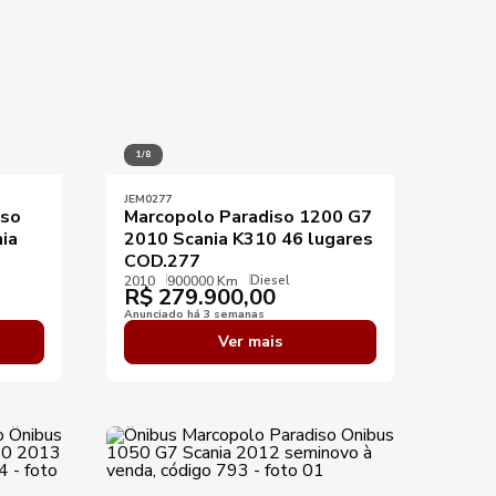
1/8
JEM0277
iso
Marcopolo Paradiso 1200 G7
ia
2010 Scania K310 46 lugares
COD.277
Diesel
2010
900000 Km
R$
279.900,00
Anunciado há 3 semanas
Ver mais