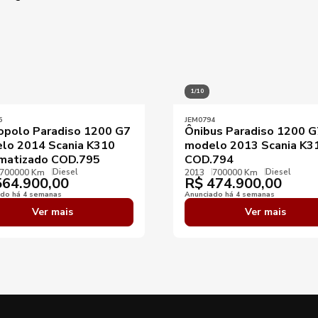
1/10
5
JEM0794
opolo Paradiso 1200 G7
Ônibus Paradiso 1200 G
lo 2014 Scania K310
modelo 2013 Scania K3
matizado COD.795
COD.794
Diesel
Diesel
700000 Km
2013
700000 Km
64.900,00
R$
474.900,00
ado há 4 semanas
Anunciado há 4 semanas
Ver mais
Ver mais