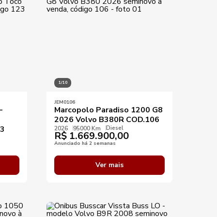
1/10
JEM0106
-
Marcopolo Paradiso 1200 G8
2026 Volvo B380R COD.106
Diesel
23
2026
95000 Km
R$
1.669.900,00
Anunciado há 2 semanas
Ver mais