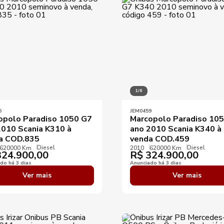
Ano máximo
Preço mínimo
Preço máximo
Destaques
1/8
5
JEM0459
opolo Paradiso 1050 G7
Marcopolo Paradiso 10
2010 Scania K310 à
ano 2010 Scania K340 à
a COD.835
venda COD.459
Diesel
Diesel
620000 Km
2010
620000 Km
24.900,00
R$
324.900,00
do há 3 dias
Anunciado há 3 dias
Ver mais
Ver mais