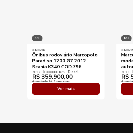
1/8
1/10
JEM0796
JEM079
Ônibus rodoviário Marcopolo
Marc
Paradiso 1200 G7 2012
mode
Scania K340 COD.796
auto
Diesel
2012
1000000 Km
2013
R$
359.900,00
R$
5
Anunciado há 4 semanas
Anunci
Ver mais