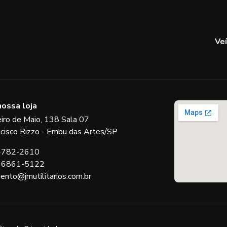
Ve
nossa loja
eiro de Maio, 138 Sala 07
ncisco Rizzo - Embu das Artes/SP
 4782-2610
 96861-5122
ento@jmutilitarios.com.br