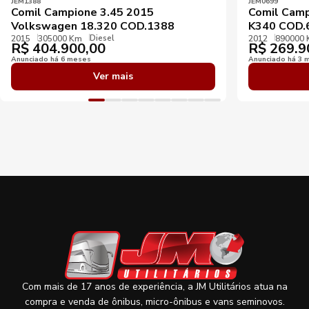
JEM1388
JEM0699
Comil Campione 3.45 2015
Comil Camp
Volkswagen 18.320 COD.1388
K340 COD.
Diesel
2015
305000 Km
2012
890000
R$
404.900,00
R$
269.9
Anunciado há 6 meses
Anunciado há 3 
Ver mais
Com mais de 17 anos de experiência, a JM Utilitários atua na
compra e venda de ônibus, micro-ônibus e vans seminovos.