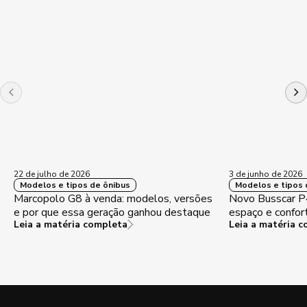
22 de julho de 2026
3 de junho de 2026
Modelos e tipos de ônibus
Modelos e tipos 
Marcopolo G8 à venda: modelos, versões
Novo Busscar 
e por que essa geração ganhou destaque
espaço e confor
Leia a matéria completa
Leia a matéria 