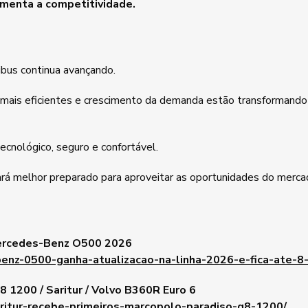
menta a competitividade.
bus continua avançando.
s mais eficientes e crescimento da demanda estão transforman
ecnológico, seguro e confortável.
rá melhor preparado para aproveitar as oportunidades do merca
Mercedes-Benz O500 2026
benz-0500-ganha-atualizacao-na-linha-2026-e-fica-ate-8
 1200 / Saritur / Volvo B360R Euro 6
aritur-recebe-primeiros-marcopolo-paradiso-g8-1200/