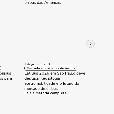
1 de julho de 2026
26 de ju
Mercado e novidades do ônibus
Mercad
ônibus
Lat.Bus 2026 em São Paulo deve
Renova
os para
destacar tecnologia,
mercad
eletromobilidade e o futuro do
mercado de ônibus
Leia a matéria completa
Leia a 